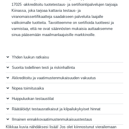
17025 -akkreditoitu tuotetestaus- ja sertifiointipalvelujen tarjoaja
Kiinassa, joka tarjoaa kattavia testaus- ja
viranomaissertifikaatteja saadakseen palveluita laajalle
valikoimalle tuotteita. Tavoitteemme on sertifioida tuotteesi ja
varmistaa, että ne ovat säännösten mukaisia ​​auttaaksemme
sinua pääsemään maailmanlaajuisille markkinoille.
Yhden luukun ratkaisu
Suorita todellinen testi ja riskinhallinta
Akkreditoitu ja vaatimustenmukaisuuden vakuutus
Nopea toimitusaika
Huippuluokan testaustilat
Räätälöidyt testausratkaisut ja kilpailukykyiset hinnat
Ilmainen ennakkovaatimustenmukaisuustestaus
Klikkaa kuvia nähdäksesi lisää! Jos olet kiinnostunut vierailemaan