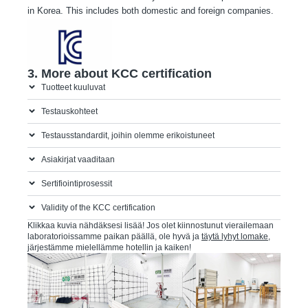
in Korea. This includes both domestic and foreign companies.
2. KCC mark
3. More about KCC certification
Tuotteet kuuluvat
Testauskohteet
Testausstandardit, joihin olemme erikoistuneet
Asiakirjat vaaditaan
Sertifiointiprosessit
Validity of the KCC certification
Klikkaa kuvia nähdäksesi lisää! Jos olet kiinnostunut vierailemaan
laboratorioissamme paikan päällä, ole hyvä ja
täytä lyhyt lomake
,
järjestämme mielellämme hotellin ja kaiken!