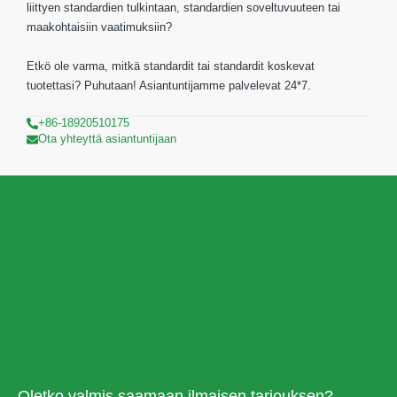
liittyen standardien tulkintaan, standardien soveltuvuuteen tai
maakohtaisiin vaatimuksiin?
Etkö ole varma, mitkä standardit tai standardit koskevat
tuotettasi? Puhutaan! Asiantuntijamme palvelevat 24*7.
+86-18920510175
Ota yhteyttä asiantuntijaan
Oletko valmis saamaan ilmaisen tarjouksen?