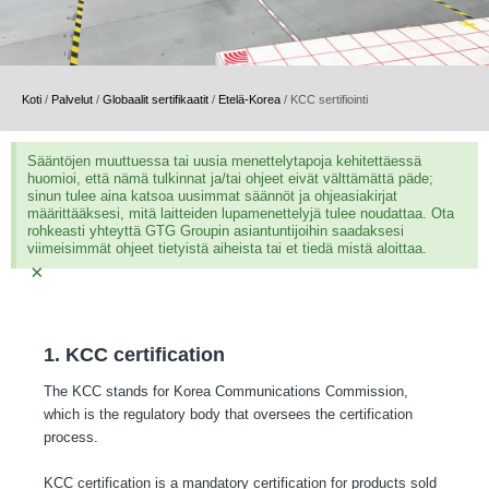
Koti
/
Palvelut
/
Globaalit sertifikaatit
/
Etelä-Korea
/
KCC sertifiointi
Sääntöjen muuttuessa tai uusia menettelytapoja kehitettäessä
huomioi, että nämä tulkinnat ja/tai ohjeet eivät välttämättä päde;
sinun tulee aina katsoa uusimmat säännöt ja ohjeasiakirjat
määrittääksesi, mitä laitteiden lupamenettelyjä tulee noudattaa. Ota
rohkeasti yhteyttä GTG Groupin asiantuntijoihin saadaksesi
viimeisimmät ohjeet tietyistä aiheista tai et tiedä mistä aloittaa.
×
1. KCC certification
The KCC stands for Korea Communications Commission,
which is the regulatory body that oversees the certification
process.
KCC certification is a mandatory certification for products sold