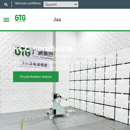
Vahvista sertifiointi
Jaa
KCC sertifiointi
As an accredited testing laboratory, we’ve helped thousands
of manufacturers complete EMC & EMI testing for their
products and achieve KCC certification.
Pyydä ilmainen tarjous