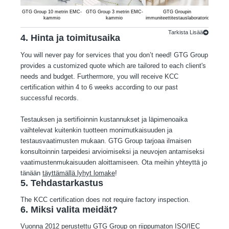
GTG Group 10 metrin EMC-
GTG Group 3 metrin EMC-
GTG Groupin
GTG Gr
kammio
kammio
immuniteettitestauslaboratorio
pääst
Tarkista Lisää
4. Hinta ja toimitusaika
You will never pay for services that you don’t need! GTG Group
provides a customized quote which are tailored to each client's
needs and budget. Furthermore, you will receive KCC
certification within 4 to 6 weeks according to our past
successful records.
Testauksen ja sertifioinnin kustannukset ja läpimenoaika
vaihtelevat kuitenkin tuotteen monimutkaisuuden ja
testausvaatimusten mukaan. GTG Group tarjoaa ilmaisen
konsultoinnin tarpeidesi arvioimiseksi ja neuvojen antamiseksi
vaatimustenmukaisuuden aloittamiseen. Ota meihin yhteyttä jo
tänään
täyttämällä lyhyt lomake
!
5. Tehdastarkastus
The KCC certification does not require factory inspection.
6. Miksi valita meidät?
Vuonna 2012 perustettu GTG Group on riippumaton ISO/IEC