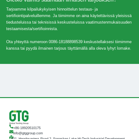
Tarjoamme kilpailukykyisen hinnoittelun testaus- ja
sertifiointipalveluillemme. Ja tiimimme on aina käytettävissä yleisissä
tiedusteluissa tai teknisissä keskusteluissa vaatimustenmukaisuuden
testaamisesta/sertifioinnista.
Ota yhteyttä numeroon 0086-18188898539 keskustellaksesi tiimimme
kanssa tai pyydä ilmainen tarjous täyttämällä alla oleva lyhyt lomake.
+86-18920510175
info@gtggroup.com
#11, Headquarters Road 2, Songshan Lake Hi-Tech Industrial Development