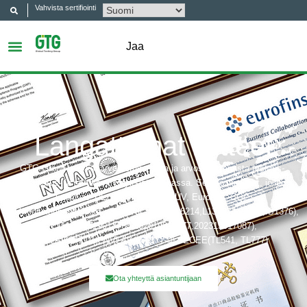
Vahvista sertifiointi
Jaa
Langattomat laitteet
GTG Group on yksi arvostetuimmista ja arvostetuimmista testaus-,
tarkastus- ja sertifiointiyrityksistä Kiinassa. Sertifiointielimet, joihin
kuuluvat: UL, ITS (Intertek), TÜV, Eurofins, CQC,
Akkreditointibobit, jotka sisältävät: CNAS(L6214,L13753,L18872,IB1376),
CMA(201819013768,202019014977,202319017087),
A2LA(6947.01), NVLAP(600177-0), IECEE(TL541, TL777)
Ota yhteyttä asiantuntijaan