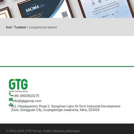
Koti
/
Tuotteet
/
Langattomat laitteet
+86-18920510175
info@gtggroup.com
#11, Headquarters Road 2, Songshan Lake Hi-Tech Industrial Development
Zone, Dongguan City, Guangdongin maakunta, Kiina, 523429
© 2012-2024 GTG Group. Kaikki oikeudet pidätetään.