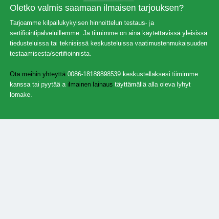
Oletko valmis saamaan ilmaisen tarjouksen?
Tarjoamme kilpailukykyisen hinnoittelun testaus- ja
sertifiointipalveluillemme. Ja tiimimme on aina käytettävissä yleisissä
tiedusteluissa tai teknisissä keskusteluissa vaatimustenmukaisuuden
testaamisesta/sertifioinnista.
Ota meihin yhteyttä
0086-18188898539 keskustellaksesi tiimimme
kanssa tai pyytää a
ilmainen lainaus
täyttämällä alla oleva lyhyt
lomake.