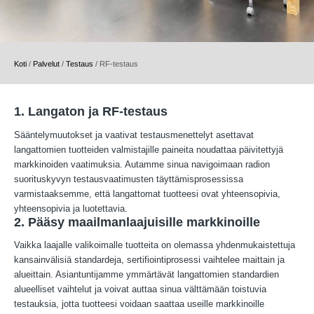
Koti
/
Palvelut
/
Testaus
/
RF-testaus
1. Langaton ja RF-testaus
Sääntelymuutokset ja vaativat testausmenettelyt asettavat
langattomien tuotteiden valmistajille paineita noudattaa päivitettyjä
markkinoiden vaatimuksia. Autamme sinua navigoimaan radion
suorituskyvyn testausvaatimusten täyttämisprosessissa
varmistaaksemme, että langattomat tuotteesi ovat yhteensopivia,
yhteensopivia ja luotettavia.
2. Pääsy maailmanlaajuisille markkinoille
Vaikka laajalle valikoimalle tuotteita on olemassa yhdenmukaistettuja
kansainvälisiä standardeja, sertifiointiprosessi vaihtelee maittain ja
alueittain. Asiantuntijamme ymmärtävät langattomien standardien
alueelliset vaihtelut ja voivat auttaa sinua välttämään toistuvia
testauksia, jotta tuotteesi voidaan saattaa useille markkinoille