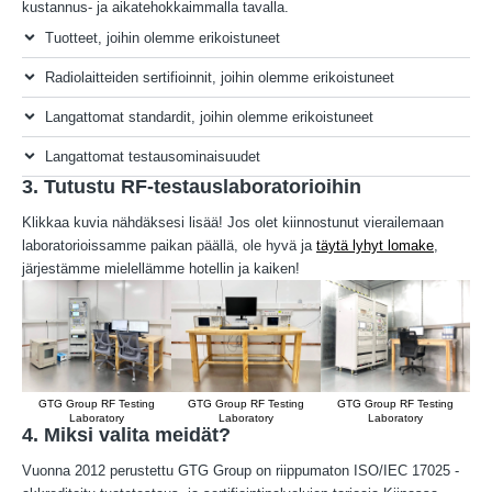
kustannus- ja aikatehokkaimmalla tavalla.
Tuotteet, joihin olemme erikoistuneet
Radiolaitteiden sertifioinnit, joihin olemme erikoistuneet
Langattomat standardit, joihin olemme erikoistuneet
Langattomat testausominaisuudet
3. Tutustu RF-testauslaboratorioihin
Klikkaa kuvia nähdäksesi lisää! Jos olet kiinnostunut vierailemaan
laboratorioissamme paikan päällä, ole hyvä ja
täytä lyhyt lomake
,
järjestämme mielellämme hotellin ja kaiken!
GTG Group RF Testing
GTG Group RF Testing
GTG Group RF Testing
Laboratory
Laboratory
Laboratory
4. Miksi valita meidät?
Vuonna 2012 perustettu GTG Group on riippumaton ISO/IEC 17025 -