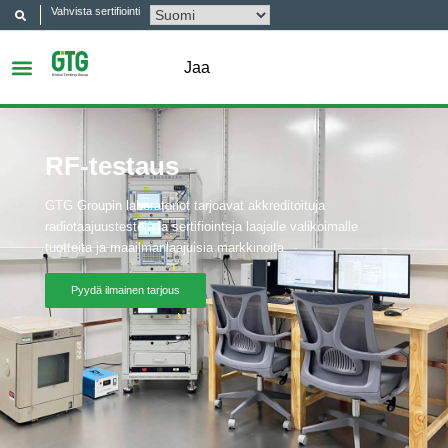
Vahvista sertifiointi
Jaa
RF-testaus
GTG Groupin laboratoriot tarjoavat akkreditoituja
radiotaajuustestejä ja sertifiointeja laajalle valikoimalle
tuotteita ja maailmanlaajuisia markkinoita.
Pyydä ilmainen tarjous