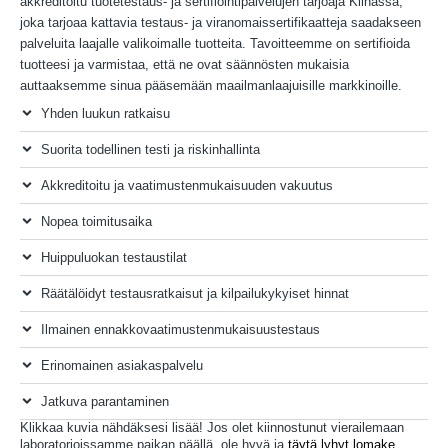
akkreditoitu tuotetestaus- ja sertifiointipalvelujen tarjoaja Kiinassa,
joka tarjoaa kattavia testaus- ja viranomaissertifikaatteja saadakseen
palveluita laajalle valikoimalle tuotteita. Tavoitteemme on sertifioida
tuotteesi ja varmistaa, että ne ovat säännösten mukaisia ​​
auttaaksemme sinua pääsemään maailmanlaajuisille markkinoille.
Yhden luukun ratkaisu
Suorita todellinen testi ja riskinhallinta
Akkreditoitu ja vaatimustenmukaisuuden vakuutus
Nopea toimitusaika
Huippuluokan testaustilat
Räätälöidyt testausratkaisut ja kilpailukykyiset hinnat
Ilmainen ennakkovaatimustenmukaisuustestaus
Erinomainen asiakaspalvelu
Jatkuva parantaminen
Klikkaa kuvia nähdäksesi lisää! Jos olet kiinnostunut vierailemaan
laboratorioissamme paikan päällä, ole hyvä ja
täytä lyhyt lomake
,