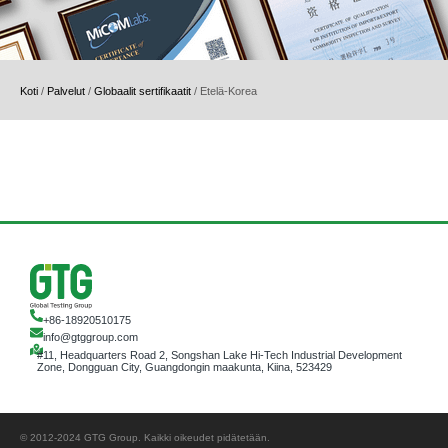
Koti
/
Palvelut
/
Globaalit sertifikaatit
/
Etelä-Korea
+86-18920510175
info@gtggroup.com
#11, Headquarters Road 2, Songshan Lake Hi-Tech Industrial Development
Zone, Dongguan City, Guangdongin maakunta, Kiina, 523429
© 2012-2024 GTG Group. Kaikki oikeudet pidätetään.