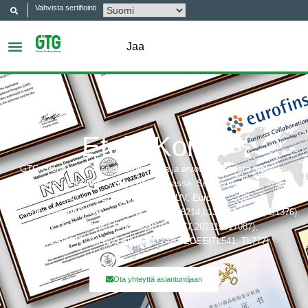
Vahvista sertifiointi
Jaa
Etelä-Korea
GTG Group on yksi arvostetuimmista ja arvostetuimmista testaus-,
tarkastus- ja sertifiointiyrityksistä Kiinassa. Sertifiointielimet, joihin
kuuluvat: UL, ITS (Intertek), TÜV, Eurofins, CQC,
Akkreditointibobit, jotka sisältävät: CNAS(L6214,L13753,L18872,IB1376),
CMA(201819013768,202019014977,202319017087),
A2LA(6947.01), NVLAP(600177-0), IECEE(TL541, TL777)
Ota yhteyttä asiantuntijaan