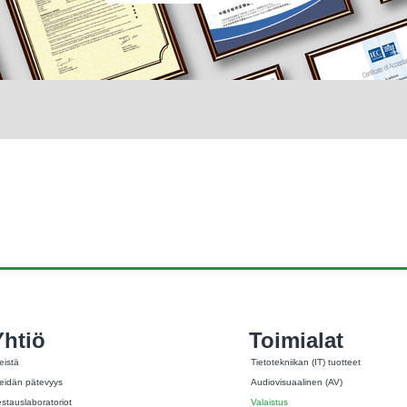
Yhtiö
Toimialat
eistä
Tietotekniikan (IT) tuotteet
eidän pätevyys
Audiovisuaalinen (AV)
estauslaboratoriot
Valaistus