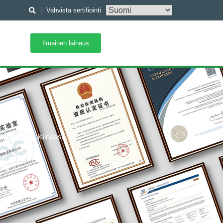
Vahvista sertifiointi
Ilmainen lainaus
iyrityksistä Kiinassa.
C,
),