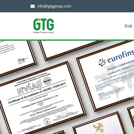
info@gtggroup.com
Koti
GTG Group on yksi arv
S
A