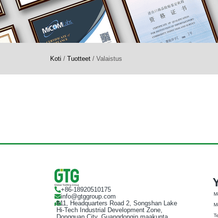
Koti
/
Tuotteet
/
Valaistus
+86-18920510175
M
info@gtggroup.com
#11, Headquarters Road 2, Songshan Lake
M
Hi-Tech Industrial Development Zone,
T
Dongguan City, Guangdongin maakunta,