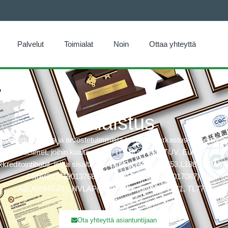
Palvelut
Toimialat
Noin
Ottaa yhteyttä
Valaistus
ostetuimmista ja arvostetuimmista testaus-, tarkastus- ja sertifioint
ertifiointielimet, joihin kuuluvat: UL, ITS (Intertek), TÜV, Eurofins, CQ
kkreditointibobit, jotka sisältävät: CNAS(L6214,L13753,L18872,IB1376
CMA(201819013768,202019014977,202319017087),
A2LA(6947.01), NVLAP(600177-0), IECEE(TL541, TL777)
Ota yhteyttä asiantuntijaan