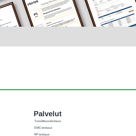
Palvelut
Turvallisuustestaus
EMC-testaus
RF-testaus