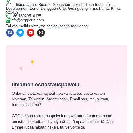
#11, Headquarters Road 2, Songshan Lake Hi-Tech Industrial
Development Zone, Dongguan City, Guangdongin maakunta, Kiina,
523429
+86-18920510175
info@gtggroup.com
Tai ota meihin yhteyttä sosiaalisessa mediassa:
Ilmainen esitestauspalvelu
Onko lähetettävä näytteitä paikallista testausta varten
Koreaan, Taiwaniin, Argentiinaan, Brasiliaan, Meksikoon,
Indonesiaan jne?
GTG tarjoaa esitestauspalvelun, joka auttaa parantamaan
onnistumisastettasi! Hyödynnä tämä upea tilaisuus tänään.
Emme lupaa mitään riskejä tai velvoitteita.