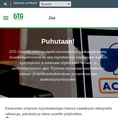
Vahvista sertifiointi
Jaa
Puhutaan!
GTG Groupilla olemme ylpeitä erinomaisesta asiakaspalvelusta.
Asiantuntijatiimimme on aina käytettävissä vastaamaan kaikkiin
kysymyksiisi ja antamaan ohjeita koko testaus- ja
sertifiointiprosessin ajan. Pyrimme tarjoamaan saumattoman
testaus- ja sertifiointikokemuksen ja varmistamaan
asiakastyytyväisyyden.
Keskustele yrityksen myyntiedustajan kanssa saadaksesi edistyneitä
ratkaisuja, palveluita ja tukea suurelle yrityksellesi.