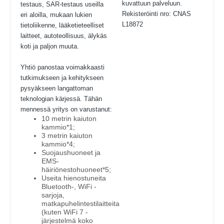
kuvattuun palveluun.
testaus, SAR-testaus useilla
Rekisteröinti nro: CNAS
eri aloilla, mukaan lukien
L18872
tietoliikenne, lääketieteelliset
laitteet, autoteollisuus, älykäs
koti ja paljon muuta.
Yhtiö panostaa voimakkaasti
tutkimukseen ja kehitykseen
pysyäkseen langattoman
teknologian kärjessä. Tähän
mennessä yritys on varustanut:
10 metrin kaiuton
kammio*1;
3 metrin kaiuton
kammio*4;
Suojaushuoneet ja
EMS-
häiriönestohuoneet*5;
Useita hienostuneita
Bluetooth-, WiFi -
sarjoja,
matkapuhelintestilaitteita
(kuten WiFi 7 -
järjestelmä koko