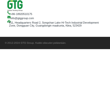
+86-18920510175
info@gtggroup.com
#11, Headquarters Road 2, Songshan Lake Hi-Tech Industrial Development
Zone, Dongguan City, Guangdongin maakunta, Kiina, 523429
© 2012-2024 GTG Group. Kaikki oikeudet pidätetään.