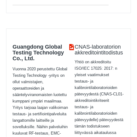
Guangdong Global
CNAS-laboratorion
Testing Technology
akkreditointitodistus
Co., Ltd.
Yhtiö on akkreditoitu
ISO/IEC 17025: 2017: n
Vuonna 2020 perustettu Global
yleiset vaatimukset
Testing Technology -yritys on
testaus- ja
ollut valmistajien,
kalibrointilaboratorioiden
operaattoreiden ja
pätevyydestä (CNAS-CL01-
sääntelyviranomaisten luotettu
akkreditointikriteerit
kumppani ympäri maailmaa.
testaus- ja
Yritys tarjoaa laajan valikoiman
kalibrointilaboratorioiden
testaus- ja sertifiointipalveluita
pätevyydelle) pätevyydestä
langattomille laitteille ja
tämän todistukseen
sovelluksille. Näihin palveluihin
liittyvässä aikataulussa
kuuluvat RF-testaus, EMC-