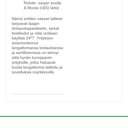
Rohde -sarjan avulla
& Musta (r&S) laite).
Nämä erittäin vakaat laitteet
tarjoavat laajan
testauskapasiteetin, tarkat
testitiedot ja niitä voidaan
käyttää 24*7. Yrityksen
asiantuntemus
langattomassa testauksessa
ja sertifioinnissa on tehnyt
siitä hyvän kumppanin
yrityksille, jotka haluavat
tuoda langattomia laitteita ja
sovelluksia markkinoille.