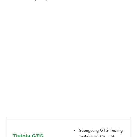
Luotettava sertifiointikumppanisi
maailmanlaajuisesti
Sertifiointielimet, joihin kuuluvat: UL, ITS (Intertek),
TÜV
,
Eurofins, CQC,
Akkreditointibobit, joka
sisältää:
CNAS(L6214;L13753;L18872;IB1376
),
CMA(201819013768,202019014977,202319017087)
,
A2LA(6947.01),
NVLAP(600177-0)
, IECEE(TL541, TL777)
Guangdong GTG Testing
Tietoja GTG
Technology Co., Ltd.