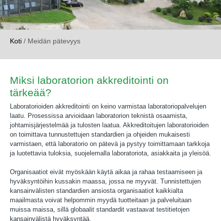
Koti
/
Meidän pätevyys
Miksi laboratorion akkreditointi on
tärkeää?
Laboratorioiden akkreditointi on keino varmistaa laboratoriopalvelujen
laatu. Prosessissa arvioidaan laboratorion teknistä osaamista,
johtamisjärjestelmää ja tulosten laatua. Akkreditoitujen laboratorioiden
on toimittava tunnustettujen standardien ja ohjeiden mukaisesti
varmistaen, että laboratorio on pätevä ja pystyy toimittamaan tarkkoja
ja luotettavia tuloksia, suojelemalla laboratoriota, asiakkaita ja yleisöä.
Organisaatiot eivät myöskään käytä aikaa ja rahaa testaamiseen ja
hyväksyntöihin kussakin maassa, jossa ne myyvät. Tunnistettujen
kansainvälisten standardien ansiosta organisaatiot kaikkialta
maailmasta voivat helpommin myydä tuotteitaan ja palveluitaan
muissa maissa, sillä globaalit standardit vastaavat testitietojen
kansainvälistä hyväksyntää.