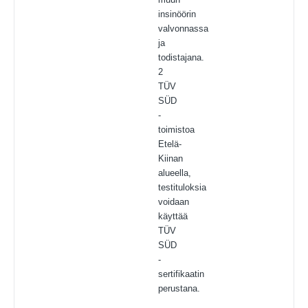
insinöörin
valvonnassa
ja
todistajana.
2
TÜV
SÜD
-
toimistoa
Etelä-
Kiinan
alueella,
testituloksia
voidaan
käyttää
TÜV
SÜD
-
sertifikaatin
perustana.