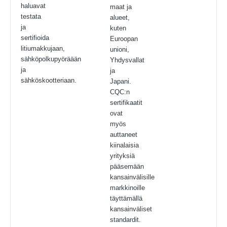
haluavat
maat ja
testata
alueet,
ja
kuten
sertifioida
Euroopan
litiumakkujaan,
unioni,
sähköpolkupyöräään
Yhdysvallat
ja
ja
sähköskootteriaan.
Japani.
CQC:n
sertifikaatit
ovat
myös
auttaneet
kiinalaisia
​​yrityksiä
pääsemään
kansainvälisille
markkinoille
täyttämällä
kansainväliset
standardit.