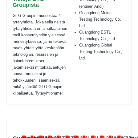
Groupista
(entinen Anci)
Guangdong Meide
GTG Groupin muodostaa 4
Testing Technology Co.
tytäryhtiötä. Jokaisella näistä
Ltd.
tytäryhtiöistä on ainutlaatuinen
Guangdong ESTL
rooli konserniyhtiön yleisessä
Technology Co., Ltd.
menestyksessä, ja ne tekevät
Guangdong Global
myös yhteistyötä keskenään
Testing Technology Co.,
teknologian, resurssien ja
Ltd.
asiantuntemuksen
jakamiseksi mittakaavaetujen
saavuttamiseksi ja
tehokkuuden lisäämiseksi,
mikä ylläpitää GTG Groupin
kilpailuetua. Tytäryhtiömme: