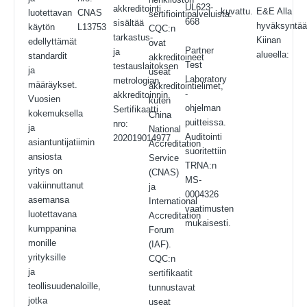
UL623-
akkreditointi
kuvattu.
E&E Alla
luotettavan
CNAS
sertifiointipalveluista.
668
sisältää
hyväksyntä
käytön
L13753
CQC:n
tarkastus-
Kiinan
edellyttämät
ovat
Partner
ja
alueella:
standardit
akkreditoineet
Test
testauslaitoksen
ja
useat
Laboratory
metrologian
määräykset.
akkreditointielimet,
-
akkreditoinnin.
Vuosien
kuten
ohjelman
Sertifikaatti
kokemuksella
China
puitteissa.
nro:
ja
National
Auditointi
202019014977
asiantuntijatiimin
Accreditation
suoritettiin
ansiosta
Service
TRNA:n
yritys on
(CNAS)
MS-
vakiinnuttanut
ja
0004326
asemansa
International
vaatimusten
luotettavana
Accreditation
mukaisesti.
kumppanina
Forum
monille
(IAF).
yrityksille
CQC:n
ja
sertifikaatit
teollisuudenaloille,
tunnustavat
jotka
useat