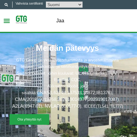
Vahvista sertifiointi
Jaa
Meidän pätevyys
GTG Group on yksi arvostetuimmista ja arvostetuimmista
testaus-, tarkastus- ja sertifiointiyrityksistä Kiinassa.
TÜV
Sertifiointielimet, joihin kuuluvat: UL, ITS (Intertek),
,
Eurofins, CQC,
Akkreditointibobit, joka
CNAS(L6214;L13753;L18872;IB1376
),
sisältää:
CMA(201819013768,202019014977,202319017087)
,
A2LA(6947.01),
NVLAP(600177-0)
, IECEE(TL541, TL777)
Ota yhteyttä nyt