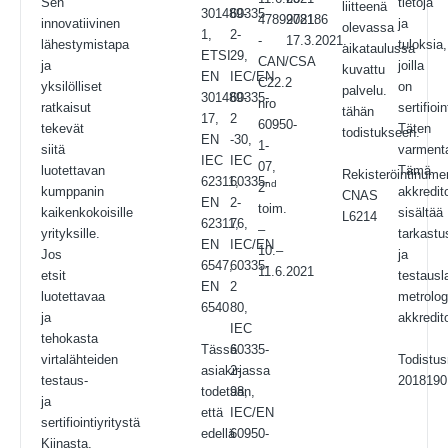
Sen
tietoja
liitteenä
301489-
60335-
4789978186
2021:
innovatiivinen
ja
olevassa
1,
2-
-
17.3.2021.
lähestymistapa
tuloksia,
aikataulussa
ETSI
29,
CAN/CSA
ja
joilla
kuvattu
EN
IEC/EN
C22.2
yksilölliset
on
palvelu.
301489-
60335-
nro
ratkaisut
sertifioi
tähän
17,
2
60950-
tekevät
Täten
todistukseen.
EN
-30,
1-
siitä
varment
IEC
IEC
07,
luotettavan
Tämä
Rekisteröintinume
62311,
60335-
nd
2
kumppanin
akkredito
CNAS
EN
2-
toim.
kaikenkokoisille
sisältää
L6214
62311,
76,
–
yrityksille.
tarkastu
EN
IEC/EN
10.–
Jos
ja
6547,
60335-
11.6.2021
etsit
testausl
EN
2
luotettavaa
metrolog
6540
80,
ja
akkredit
IEC
tehokasta
Tässä
60335-
virtalähteiden
Todistu
asiakirjassa
2-
testaus-
2018190
todetaan,
98,
ja
että
IEC/EN
sertifiointiyritystä
edellä
60950-
Kiinasta,