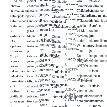
alla
yritys on
ETSL on
yleiset
Certification
päteväksi
on ollut
lueteltujen
osoittanut
johtava
vaatimukset
Center
laboratorioksi
perusedellytykset
standardien
sitoutuneen
litiumakkujen,
testaus-
(CQC)
turvallisuuden
ja kyvyt,
(standardien)
liiketoiminna
sähköpolkupyörien,
ja
alihankintana
testaamiseen:
joita
mukaisesti,
kehittämise
sähköskootterien
kalibrointilaboratorioiden
toimivaksi
asiaankuuluvat
ja sillä
Eurofinsin
testaus-
pätevyydestä
testauslaboratorioksi.
Standardit:
kansalliset
oli UL:n
sähkö-
ja
(CNAS-
UL1642,
lait ja
hyväksymät
ja
sertifiointiyritys,
CL01-
China
UL2054,
hallinnolliset
tiedot
elektroniikka
joka
akkreditointikriteerit
Quality
UL2056,
määräykset
Witnessed
turvallisuuss
sijaitsee
testaus-
Certification
UL62133-
ovat
Test
ja
Kiinassa.
ja
Center
1,
edellyttäneet.
Data
langattomie
Yritys
kalibrointilaboratorioiden
(CQC)
CSAC22.2No.62133-
Nyt olet
Program
vaatimusten
tarjoaa
pätevyydelle)
on
1,
hyväksytty
(WTDP)
osalta
laajan
pätevyydestä
tunnettu
UL62133-
antamaan
-
Kiinan
valikoiman
tämän
sertifiointielin
2,
tietoja ja
ohjelman
alueella.
palveluita
todistukseen
Kiinassa.
CSAC22.2No.62133-
tuloksia
mukaisesti,
varmistaakseen,
liittyvässä
Se
2,
sertifiointitoiminnolla
kuten
Yhtiöllä
että
aikataulussa
vastaa
UL2580,
yleisölle.
viitatun
on
tuotteet
kuvattuun
tuotteiden,
UL1973,
Täten
projektin
valtuudet
täyttävät
palveluun.
johtamisjärjestelmien
C-23133-
todista.
tietolomakkeissa
mainostaa
turvallisen
Rekisteröinti
ja
1,
Tämä
on
Eurofins
ja
nro:
henkilöstön