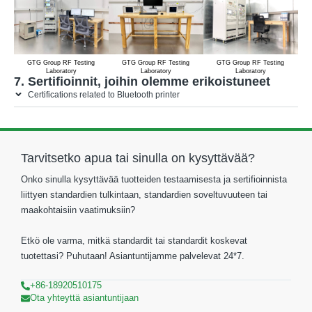
GTG Group RF Testing
GTG Group RF Testing
GTG Group RF Testing
Laboratory
Laboratory
Laboratory
7. Sertifioinnit, joihin olemme erikoistuneet
Certifications related to Bluetooth printer
Tarvitsetko apua tai sinulla on kysyttävää?
Onko sinulla kysyttävää tuotteiden testaamisesta ja sertifioinnista
liittyen standardien tulkintaan, standardien soveltuvuuteen tai
maakohtaisiin vaatimuksiin?
Etkö ole varma, mitkä standardit tai standardit koskevat
tuotettasi? Puhutaan! Asiantuntijamme palvelevat 24*7.
+86-18920510175
Ota yhteyttä asiantuntijaan