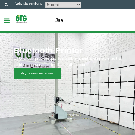
Vahvista sertifiointi
Jaa
Bluetooth Printer
GTG Group provides professional, efficient and reliable test &
certification services for Bluetooth printer.
Pyydä ilmainen tarjous