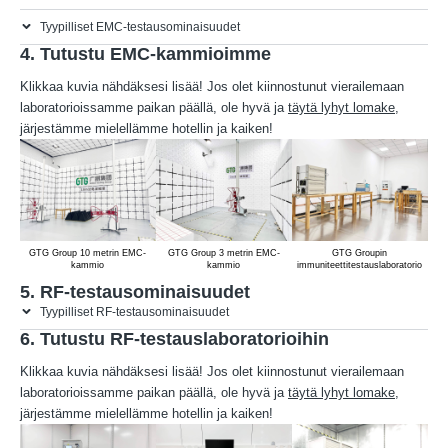
Tyypilliset EMC-testausominaisuudet
4. Tutustu EMC-kammioimme
Klikkaa kuvia nähdäksesi lisää! Jos olet kiinnostunut vierailemaan
laboratorioissamme paikan päällä, ole hyvä ja
täytä lyhyt lomake
,
järjestämme mielellämme hotellin ja kaiken!
GTG Group 10 metrin EMC-
GTG Group 3 metrin EMC-
GTG Groupin
kammio
kammio
immuniteettitestauslaboratorio
5. RF-testausominaisuudet
Tyypilliset RF-testausominaisuudet
6. Tutustu RF-testauslaboratorioihin
Klikkaa kuvia nähdäksesi lisää! Jos olet kiinnostunut vierailemaan
laboratorioissamme paikan päällä, ole hyvä ja
täytä lyhyt lomake
,
järjestämme mielellämme hotellin ja kaiken!