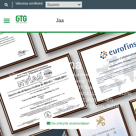
Vahvista sertifiointi
Jaa
Kiina
GTG Group on yksi arvostetuimmista ja arvostetuimmista testaus-,
tarkastus- ja sertifiointiyrityksistä Kiinassa. Sertifiointielimet, joihin
kuuluvat: UL, ITS (Intertek), TÜV, Eurofins, CQC,
Akkreditointibobit, jotka sisältävät: CNAS(L6214,L13753,L18872,IB1376),
CMA(201819013768,202019014977,202319017087),
A2LA(6947.01), NVLAP(600177-0), IECEE(TL541, TL777)
Ota yhteyttä asiantuntijaan