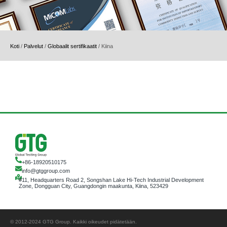
Koti
/
Palvelut
/
Globaalit sertifikaatit
/
Kiina
+86-18920510175
info@gtggroup.com
#11, Headquarters Road 2, Songshan Lake Hi-Tech Industrial Development
Zone, Dongguan City, Guangdongin maakunta, Kiina, 523429
© 2012-2024 GTG Group. Kaikki oikeudet pidätetään.