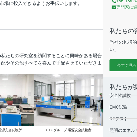
+86-1892
市場に投入できるようお手伝いします。
専門家に
私たちの
当社の包括的
い。
の私たちの研究室を訪問することに興味がある場合
手配やその他すべてを喜んで手配させていただきま
今すぐ見る
私たちが
安全性試験
EMC試験
RFテスト
照明のエネル
 電源安全試験所
GTGグループ 電源安全試験所
GTGグループ