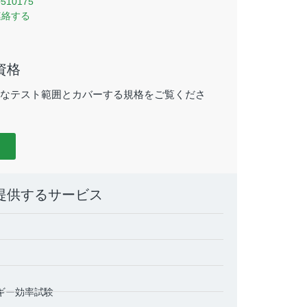
0510175
連絡する
資格
なテスト範囲とカバーする規格をご覧くださ
提供するサービス
ギー効率試験
 電源安全試験所
GTGグループ 電源安全試験所
GTGグルー