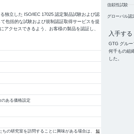
信頼性試験
独立した ISO/IEC 17025 認定製品試験および認
グローバル認
して包括的な試験および規制認証取得サービスを提
にアクセスできるよう、お客様の製品を認証し、
入手す
GTG グル
何千もの組
した。
力のある価格設定
私たちの研究室を訪問することに興味がある場合は、
短