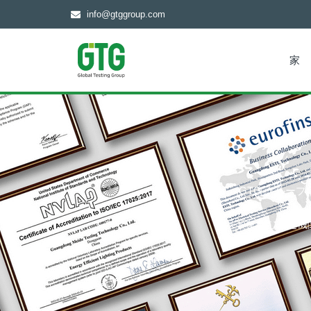
info@gtggroup.com
家
GTG グルー
以下を含む認定機関: CN