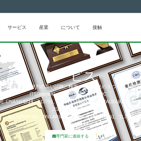
サービス
産業
について
接触
サービス
プは、中国で最も評判の高い試験、検査、認証会社の 1 つです。認証
ITS(Intertek)、TÜV、Eurofins、CQC、
AS(L6214、L13753、L18872、IB1376)、CMA(201819013768
202319017087)、
A2LA(6947.01)、NVLAP(600177-0)、IECEE(TL541、TL777)
専門家に連絡する