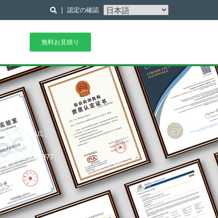
認定の確認
無料お見積り
機関には、UL、
、202019014977、