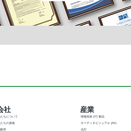
会社
産業
私たちについて
情報技術 (IT) 製品
私たちの資格
オーディオビジュアル (AV)
試験所
点灯