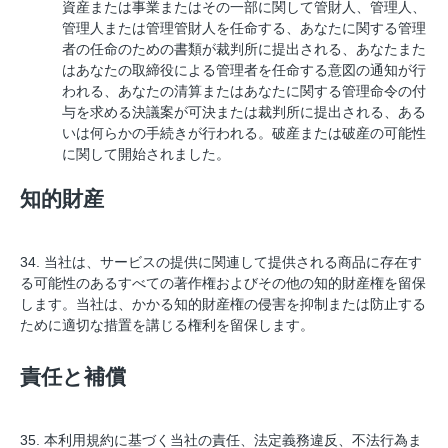
資産または事業またはその一部に関して管財人、管理人、
管理人または管理管財人を任命する、あなたに関する管理
者の任命のための書類が裁判所に提出される、あなたまた
はあなたの取締役による管理者を任命する意図の通知が行
われる、あなたの清算またはあなたに関する管理命令の付
与を求める決議案が可決または裁判所に提出される、ある
いは何らかの手続きが行われる。破産または破産の可能性
に関して開始されました。
知的財産
34. 当社は、サービスの提供に関連して提供される商品に存在す
る可能性のあるすべての著作権およびその他の知的財産権を留保
します。当社は、かかる知的財産権の侵害を抑制または防止する
ために適切な措置を講じる権利を留保します。
責任と補償
35. 本利用規約に基づく当社の責任、法定義務違反、不法行為ま