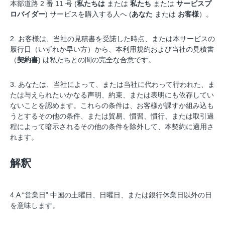
本部道路 2 番 11 号 (
私たちは
または
私たち
または
サービスプ
ロバイダー
) サービスを購入する人へ (
あなた
または
お客様
）。
2. お客様は、当社の見積書を受諾した時点、または本サービスの
履行日（いずれか早い方）から、本利用規約および当社の見積書
（
契約書
) は私たちとの間の完全な合意です。
3. あなたは、当社によって、または当社に代わって行われた、ま
たは与えられたいかなる声明、約束、または表明にも依存してい
ないことを認めます。これらの条件は、お客様が課すか組み込も
うとするその他の条件、または貿易、慣習、慣行、または取引過
程によって暗示されるその他の条件を除外して、本契約に適用さ
れます。
解釈
4.A “営業日” 中国の土曜日、日曜日、または銀行休業日以外の日
を意味します。