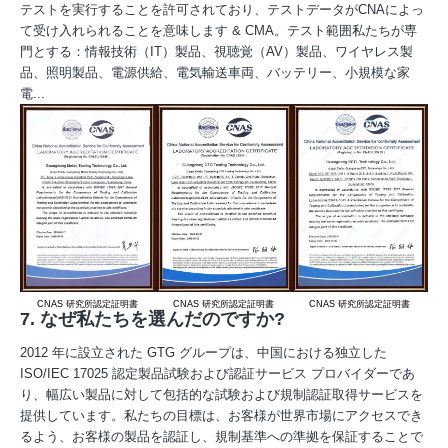
テストを実行することを許可されており、テストデータがCNAによっ
て受け入れられることを意味します & CMA。テスト範囲私たちが専
門とする：情報技術（IT）製品、視聴覚（AV）製品、ワイヤレス製
品、照明製品、電源供給、電気輸送車両、バッテリー、小規模な家
電...
CNAS 研究所認定証明書
CNAS 研究所認定証明書
CNAS 研究所認定証明書
C
7. なぜ私たちを選んだのですか?
2012 年に設立された GTG グループは、中国における独立した
ISO/IEC 17025 認定製品試験および認証サービス プロバイダーであ
り、幅広い製品に対して包括的な試験および規制認証取得サービスを
提供しています。私たちの目標は、お客様が世界市場にアクセスでき
るよう、お客様の製品を認証し、規制基準への準拠を保証することで