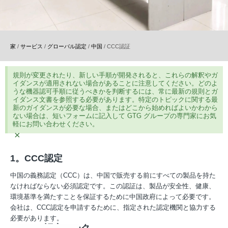
家
/
サービス
/
グローバル認定
/
中国
/
CCC認証
規則が変更されたり、新しい手順が開発されると、これらの解釈やガ
イダンスが適用されない場合があることに注意してください。どのよ
うな機器認可手順に従うべきかを判断するには、常に最新の規則とガ
イダンス文書を参照する必要があります。特定のトピックに関する最
新のガイダンスが必要な場合、またはどこから始めればよいかわから
ない場合は、短いフォームに記入して GTG グループの専門家にお気
軽にお問い合わせください。
×
1。CCC認定
中国の義務認定（CCC）は、中国で販売する前にすべての製品を持た
なければならない必須認定です。この認証は、製品が安全性、健康、
環境基準を満たすことを保証するために中国政府によって必要です。
会社は、CCC認定を申請するために、指定された認定機関と協力する
必要があります。
2。CCC認定マーク