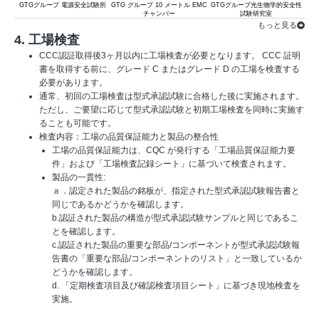
GTGグループ 電源安全試験所
GTG グループ 10 メートル EMC
GTGグループ光生物学的安全性
チャンバー
試験研究室
もっと見る
4. 工場検査
CCC認証取得後3ヶ月以内に工場検査が必要となります。 CCC 証明
書を取得する前に、グレード C またはグレード D の工場を検査する
必要があります。
通常、初回の工場検査は型式承認試験に合格した後に実施されます。
ただし、ご要望に応じて型式承認試験と初期工場検査を同時に実施す
ることも可能です。
検査内容：工場の品質保証能力と製品の整合性
工場の品質保証能力は、CQC が発行する「工場品質保証能力要
件」および「工場検査記録シート」に基づいて検査されます。
製品の一貫性:
ａ．認定された製品の銘板が、指定された型式承認試験報告書と
同じであるかどうかを確認します。
b.認証された製品の構造が型式承認試験サンプルと同じであるこ
とを確認します。
c.認証された製品の重要な部品/コンポーネントが型式承認試験報
告書の「重要な部品/コンポーネントのリスト」と一致しているか
どうかを確認します。
d. 「定期検査項目及び確認検査項目シート」に基づき現地検査を
実施。