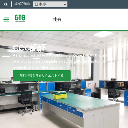
認定の確認
共有
CCC認証
As an accredited testing laboratory, we’ve helped thousands
of manufacturers complete safety & EMC testing for their
products and achieve CCC certification.
無料見積もりをリクエストする