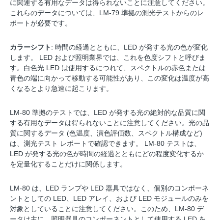
に関連する有用なデータは得られないことに注意してください。
これらのデータについては、LM-79 準拠の測光テストからのレ
ポートが必要です。
カラーシフト
: 時間の経過とともに、LED が発する光の色が変化
します。 LED および照明業界では、これを色度シフトと呼びま
す。白色光 LED は使用するにつれて、スペクトルの赤色または
青色の端に向かって移動する可能性があり、この変化は温度が高
くなるとより急速に起こります。
LM-80 準拠のテストでは、LED が発する光の絶対的な品質に関
する有用なデータは得られないことに注意してください。光の品
質に関するデータ (色温度、演色評価数、スペクトル構成など)
は、測光テスト レポートで確認できます。 LM-80 テストは、
LED が発する光の色が時間の経過とともにどの程度変化するか
を定量化することだけに関係します。
LM-80 は、LED ランプや LED 器具ではなく、個別のコンポーネ
ントとしての LED、LED アレイ、および LED モジュールのみを
対象としていることに注意してください。このため、LM-80 デ
ータは主に、照明器具のコンポーネントとして使用する LED を