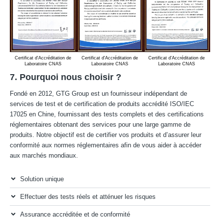
Certificat d'Accréditation de
Certificat d'Accréditation de
Certificat d'Accréditation de
Ce
Laboratoire CNAS
Laboratoire CNAS
Laboratoire CNAS
éta
7. Pourquoi nous choisir ?
Fondé en 2012, GTG Group est un fournisseur indépendant de
services de test et de certification de produits accrédité ISO/IEC
17025 en Chine, fournissant des tests complets et des certifications
réglementaires obtenant des services pour une large gamme de
produits. Notre objectif est de certifier vos produits et d’assurer leur
conformité aux normes réglementaires afin de vous aider à accéder
aux marchés mondiaux.
Solution unique
Effectuer des tests réels et atténuer les risques
Assurance accréditée et de conformité