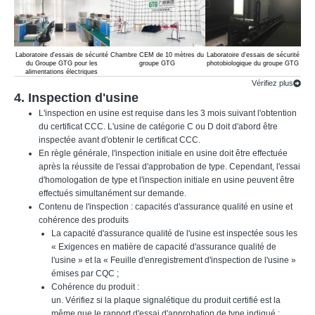
Laboratoire d'essais de sécurité
Chambre CEM de 10 mètres du
Laboratoire d'essais de sécurité
L
du Groupe GTG pour les
groupe GTG
photobiologique du groupe GTG
alimentations électriques
Vérifiez plus
4. Inspection d'usine
L'inspection en usine est requise dans les 3 mois suivant l'obtention
du certificat CCC. L'usine de catégorie C ou D doit d'abord être
inspectée avant d'obtenir le certificat CCC.
En règle générale, l'inspection initiale en usine doit être effectuée
après la réussite de l'essai d'approbation de type. Cependant, l'essai
d'homologation de type et l'inspection initiale en usine peuvent être
effectués simultanément sur demande.
Contenu de l'inspection : capacités d'assurance qualité en usine et
cohérence des produits
La capacité d'assurance qualité de l'usine est inspectée sous les
« Exigences en matière de capacité d'assurance qualité de
l'usine » et la « Feuille d'enregistrement d'inspection de l'usine »
émises par CQC ;
Cohérence du produit :
un. Vérifiez si la plaque signalétique du produit certifié est la
même que le rapport d'essai d'approbation de type indiqué ;