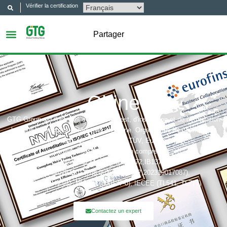
Vérifier la certification
Partager
Chine
GTG Group est l'une des sociétés de test, d'inspection et de certification
les plus respectées et réputées en Chine. Organismes de certification
comprenant : UL, ITS(Intertek),TÜV, Eurofins, CQC,
Organismes d'accréditation comprenant :
CNAS(L6214,L13753,L18872,IB1376),
CMA(201819013768,202019014977,202319017087),
A2LA (6947.01), NVLAP (600177-0), IECEE (TL541, TL777)
Contactez un expert