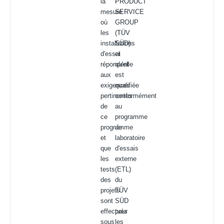
la
PRODUCT
mesure
SERVICE
où
GROUP
les
(TÜV
installations
SÜD)
d'essai
et
répondent
qu'elle
aux
est
exigences
qualifiée
pertinentes
conformément
de
au
ce
programme
programme
de
et
laboratoire
que
d'essais
les
externe
tests
(ETL)
des
du
projets
TÜV
sont
SÜD
effectués
pour
sous
les