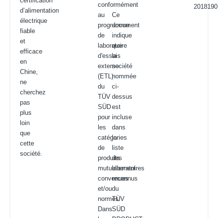
certification
conformément
2018190
d’alimentation
au
Ce
électrique
programme
document
fiable
de
indique
et
laboratoire
que
efficace
d'essais
la
en
externe
société
Chine,
(ETL)
nommée
ne
du
ci-
cherchez
TÜV
dessus
pas
SÜD
est
plus
pour
incluse
loin
les
dans
que
catégories
la
cette
de
liste
société.
produits
des
mutuellement
laboratoires
convenues
reconnus
et/ou
du
normes.
TÜV
Dans
SÜD