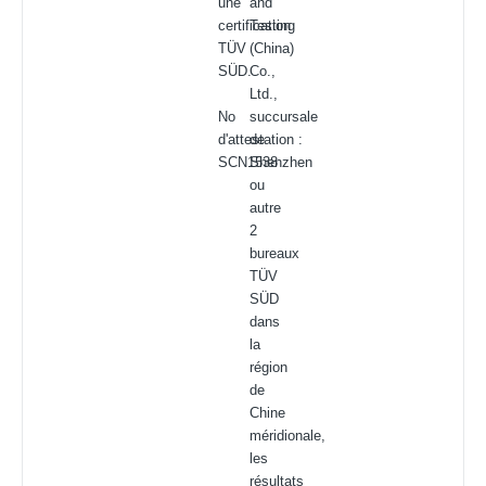
une
and
certification
Testing
TÜV
(China)
SÜD.
Co.,
Ltd.,
No
succursale
d'attestation :
de
SCN1538
Shenzhen
ou
autre
2
bureaux
TÜV
SÜD
dans
la
région
de
Chine
méridionale,
les
résultats