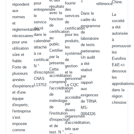
et des
1
Chine.
pour
fournir
référencé.
répondent
résultats
entreprendre
des
aux
avec la
Dans le
La
le
services
normes
fonction
cadre du
société
service
de
et
de
programme
a été
décrit
certification
réglementations
certification
de
autorisée
dans le
pour les
nécessaires
au
laboratoire
à
calendrier
produits,
pour une
public.
de tests
promouvoir
attaché
les
utilisation
Certifier
partenaires.
les
à ce
systèmes
sûre et
par la
Un audit
Eurofins
certificat.
de
fiable.
présente.
a été
E&E-ci-
N °
gestion
Forte de
Cette
réalisé
dessous
d'inscription:
et le
plusieurs
accréditation
par
les
CNAS
personnel.
années
comprend
rapport
approbation
L13753
Le CQC
d'expérience
l'accréditation
aux
dans la
est
et d'une
de
exigences
région
accrédité
équipe
métrologie
de TRNA
chinoise:
par
d'experts,
de
MS-
divers
l'entreprise
l'institution
0004326.
organismes
s'est
d'inspection
d'accréditation,
imposée
et de
tels que
comme
test. N °