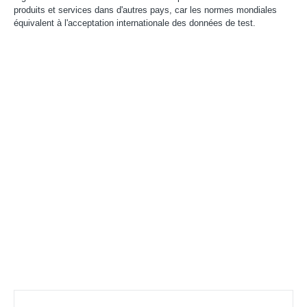
produits et services dans d'autres pays, car les normes mondiales
équivalent à l'acceptation internationale des données de test.
Votre partenaire de certification fiable à
l'échelle mondiale
Organismes de certification comprenant : UL,
ITS(Intertek),
TUV
, Eurofins, CQC,
Organismes d'accréditation qui
comprennent :
CNAS(L6214,L13753,L18872,IB1376
),
RMR(201819013768,202019014977,202319017087)
,
A2LA(6947.01),
NVLAP(600177-0)
, IECEE(TL541,TL777)