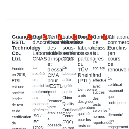
Guangdong
Certificat
Certificat
Laboratoire
Programme
Certificat
Collabora
ESTL
d'Accréditation
d'accréditation
d'essais
de
de
commerc
Technology
de
des
sous-
laboratoire
réussite
Eurofins
Co.,
Laboratoire
établissements
traité
d'essais
UL
(en
Ltd.
CNAS
d'inspection
CQC
partenaires
cours
La
et
du
de
La
Ce
société
Fondée
d'essai
TÜV
renouvel
société
laboratoire
a
CMA
Rheinland
en 2019,
Ce
est
a été
pour
(PTL)
effectué
ETSL
certificat
l'ESTL
accréditée
agréé
avec
est une
L'entreprise
reconnaît
conformément
par le
succès
société
À
a été
que
aux
China
des
leader
l'examen,
désignée
l'entreprise
exigences
Quality
tests
de test
votre
laboratoire
a
générales
Certification
selon les
et de
établissement
qualifié
démontré
ISO /
Center
normes
certification
a
pour les
son
IEC
(CQC)
répertoriées
de
possédé
tests de
engagement
17025:
en tant
ci-