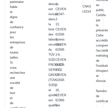
:
partenaire
dessus
1,
au
CNAS
fiable
est
CEI/EN
public.
L6214
et
incluse
61347-
Certifie
digne
dans
2-
par
de
la
13,
la
confiance
liste
CEI/EN
présente
pour
des
61558-
Cette
les
laboratoires
1,
accrédit
entreprises
reconnus
CEI/EN
compre
de
du
61558-
l'accrédi
toutes
TÜV
2-6 ,
métrolog
tailles.
SÜD
CEI/EN
de
Si
PRODUCT
61558-
l'institut
vous
SERVICE
2-7,
d'inspec
recherchez
GROUP
CEI/EN
et
une
(TÜV
61558-
d'essai.
société
SÜD)
2-
de
et
16,
Numéro
test
qu'elle
CEI/EN
de
et
est
62368-
certifica
de
qualifiée
1
: