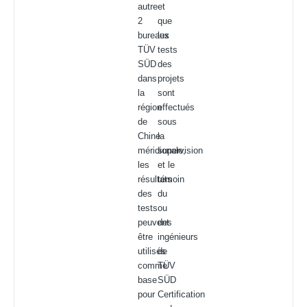
autre
et
2
que
bureaux
les
TÜV
tests
SÜD
des
dans
projets
la
sont
région
effectués
de
sous
Chine
la
méridionale,
supervision
les
et le
résultats
témoin
des
du
tests
ou
peuvent
des
être
ingénieurs
utilisés
de
comme
TÜV
base
SÜD
pour
Certification