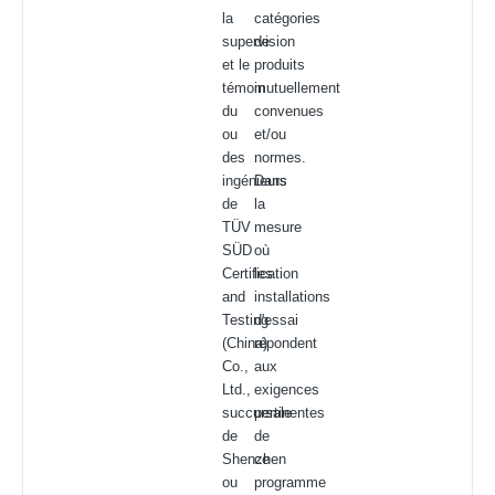
la
catégories
supervision
de
et le
produits
témoin
mutuellement
du
convenues
ou
et/ou
des
normes.
ingénieurs
Dans
de
la
TÜV
mesure
SÜD
où
Certification
les
and
installations
Testing
d'essai
(China)
répondent
Co.,
aux
Ltd.,
exigences
succursale
pertinentes
de
de
Shenzhen
ce
ou
programme