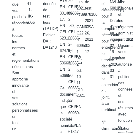
ETSI
29,
juin
de
NVLAP :
lois
RTL-
données
et
que
EN
CEI/EN
2021
test
600177-
national
L1-
de
d'étalonnage)
vos
301489-
60335-
4789978186
:
0
et
HK-
test
pour
produits
17,
2
-
2021-
Dates
les
0056
tiers
la
répondent
EN
-30,
CAN/CSA
03-
d'entrée
réglemen
(TPTDP)
compétence
à
CEI
CEI
C22.2
16,
en
administ
Fichier
nécessaire
toutes
62311,
60335-
n°
2021
vigueur : 202
pertinen
DA :
pour
les
EN
2-
60950-
-03-
02-
Désorma
DA1248
entreprendre
normes
62479,
76,
1-
17.
19
vous
le
et
EN
CEI/EN
07,
jusqu'au
êtes
service
réglementations
50663,
60335-
sd
2
2026-
autorisé
décrit
nécessaires.
EN
2
éd. -
03-
à
dans
Son
50665
80,
10 -
31
publier
le
approche
CEI
11
des
calendrier
innovante
Ce
60335-
juin
données
ci-
et
document
2-
2021
et
joint.
ses
indique
98,
des
à ce
solutions
que
CEI/EN
résultat
certificat.
personnalisées
la
60950-
avec
en
société
1,
fonction
N°
font
nommée
CEI/EN
de
d'immatriculation
un
ci-
61347-
certifica