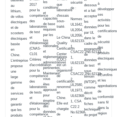
batteries
les
sécurité
à
2017
que
dessous
au
conditions
de :
développer
pour la
laboratoire
et a fait
lithium,
et
ses
compétence
d'essais
accepter
de vélos
capacités
Normes :
activités
des
sous-
les
électriques
de base
UL1642,
pour les
laboratoires
traité.
données
et de
requises
UL2054,
certification
de test
par UL
scooters
par les
UL2056,
de
et
Le China
dans le
électriques
lois
UL62133-
sécurité
d'étalonnage
Quality
cadre du
basée
nationales
1,
des
(CNAS-
Certification
programme
en
et
CSAC22.2No.62133-
produits
CL01
Center
de
Chine.
réglementations
1,
électriques
Critères
(CQC)
données
L'entreprise
administratives
UL62133-
et
d'accréditation
est un
de test
propose
pertinentes.
2,
électronique
pour la
organisme
sous
une
Maintenant,
CSAC22.2No.62133-
d'Eurofins
compétence
de
témoin
large
vous
2,
et les
des
certification
(WTDP),
gamme
êtes
UL2580,
approbation
laboratoires
renommé
comme
de
approuvé
UL1973,
de
de tests
en
décrit
services
pour
UL62368-
conformité
et
Chine.
dans les
pour
émettre
1, CSA
sans fil
d'étalonnage)
Elle est
fiches
garantir
des
C22.2
dans la
pour la
chargée
techniques
que les
données
No.62368-
région
compétence
de
du projet
produits