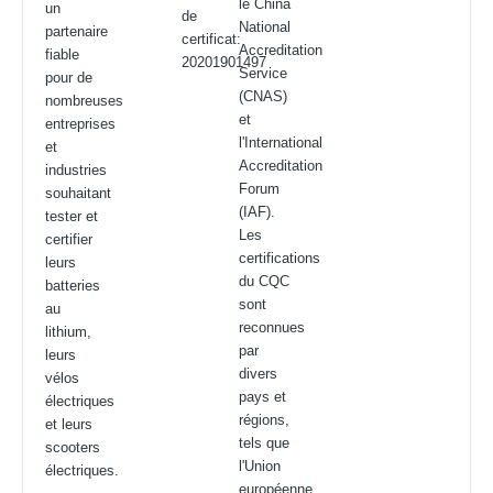
le China
un
de
National
partenaire
certificat:
Accreditation
fiable
20201901497
Service
pour de
(CNAS)
nombreuses
et
entreprises
l'International
et
Accreditation
industries
Forum
souhaitant
(IAF).
tester et
Les
certifier
certifications
leurs
du CQC
batteries
sont
au
reconnues
lithium,
par
leurs
divers
vélos
pays et
électriques
régions,
et leurs
tels que
scooters
l'Union
électriques.
européenne,