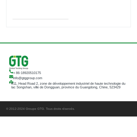
+ 86-18920510175
info@gtggroup.com
#11, Head Road 2, zone de développement industriel de haute technologie du
lac Songshan, ville de Dongguan, province du Guangdong, Chine, 523429
© 2012-2024 Groupe GTG. Tous droits réservés.