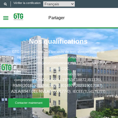
Vérifier la certification
Partager
Nos qualifications
GTG Group est l'une des sociétés de test, d'inspection et de
certification les plus respectées et réputées en Chine.
TUV
Organismes de certification comprenant : UL, ITS(Intertek),
,
Eurofins, CQC,
Organismes d'accréditation qui
CNAS(L6214,L13753,L18872,IB1376
),
comprennent :
RMR(201819013768,202019014977,202319017087)
,
A2LA(6947.01),
NVLAP(600177-0)
, IECEE(TL541,TL777)
Contacter maintenant