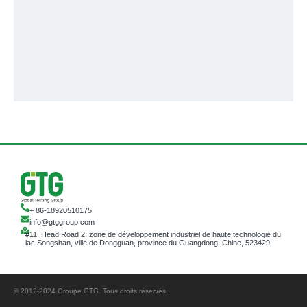
+ 86-18920510175
info@gtggroup.com
#11, Head Road 2, zone de développement industriel de haute technologie du
lac Songshan, ville de Dongguan, province du Guangdong, Chine, 523429
© 2012-2024 Groupe GTG. Tous droits réservés.