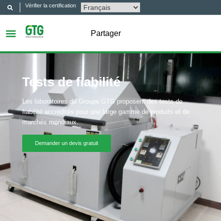
Vérifier la certification
Partager
Tests de fiabilité
Les laboratoires du Groupe GTG proposent des tests de
fiabilité accrédités pour une large gamme de produits et de
marchés mondiaux.
Demander un devis gratuit