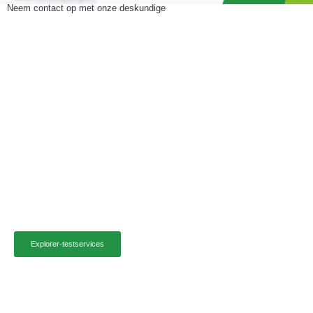
Neem contact op met onze deskundige
Testservice
Dankzij ruim 12 jaar expertise en een uitgebreid netwerk van state-of-
the-art testfaciliteiten kunnen wij de kwaliteit en betrouwbaarheid van
uw producten garanderen.
Veiligheidstesten
EMC-testen
RF-testen
Testen van energie-efficiëntie
Energie-efficiëntietesten voor verlichting
Explorer-testservices