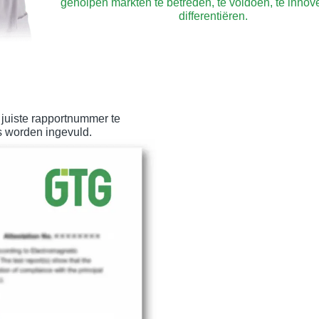
geholpen markten te betreden, te voldoen, te innov
differentiëren.
juiste rapportnummer te
s worden ingevuld.​