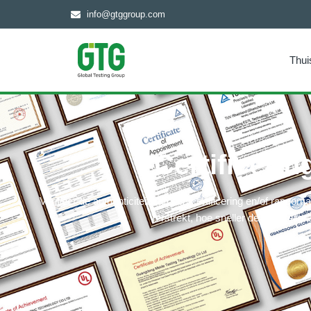
info@gtggroup.com
Thui
Certificerin
Verifieer de authenticiteit van een certificering en/of rapp
verstrekt, hoe sneller de validiteit