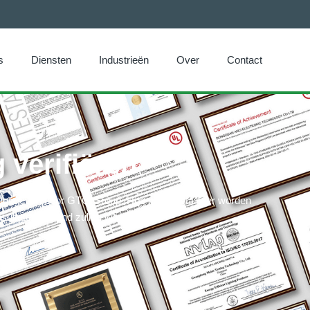
s
Diensten
Industrieën
Over
Contact
g verifiëren
ort afgegeven door GTG Group. Hoe meer details er worden
sresultaten bekend zullen worden.