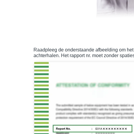
Raadpleeg de onderstaande afbeelding om het 
achterhalen. Het rapport nr. moet zonder spatie