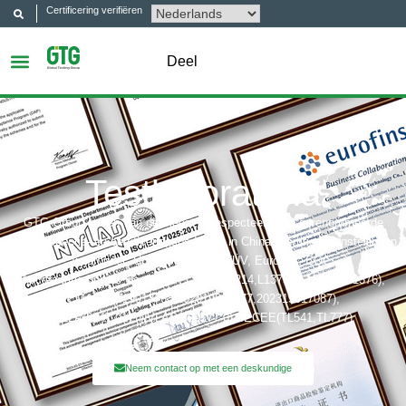
Certificering verifiëren
Deel
Testlaboratoria
GTG Group is een van de meest gerespecteerde en gerenommeerde
test-, inspectie- en certificeringsbedrijven in China. Certificatie-instellingen
waaronder: UL, ITS(Intertek),TÜV, Eurofins, CQC,
Accreditatie bobies waaronder: CNAS(L6214,L13753,L18872,IB1376),
CMA(201819013768,202019014977,202319017087),
A2LA(6947.01), NVLAP(600177-0), IECEE(TL541,TL777)
Neem contact op met een deskundige