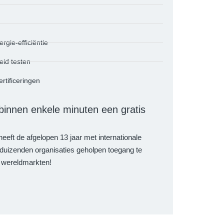
rgie-efficiëntie
id testen
stestlaboratorium voor
GTG Group veiligheidstestlaboratorium voor
GTG Group 1
dingen
verlichtingsproducten
rtificeringen
innen enkele minuten een gratis
eft de afgelopen 13 jaar met internationale
duizenden organisaties geholpen toegang te
e wereldmarkten!