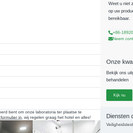
Weet u niet 
op uw produc
bereikbaar.
+86-1892
Neem cont
Onze kwali
Bekijk ons ​​u
behandelen
Kijk nu
eerd bent om onze laboratoria ter plaatse te
Diensten 
 formulier in
, wij regelen graag het hotel en alles!
Veiligheidstes