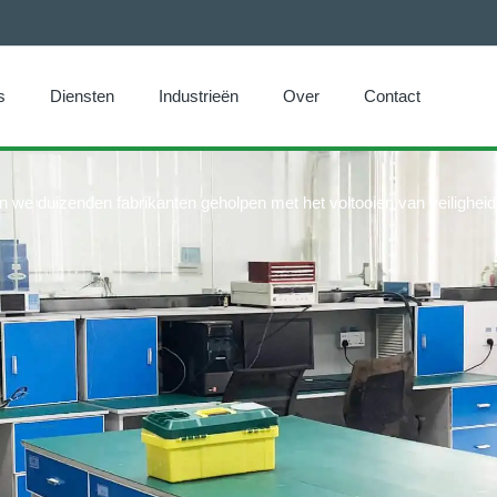
s
Diensten
Industrieën
Over
Contact
n we duizenden fabrikanten geholpen met het voltooien van veilighe