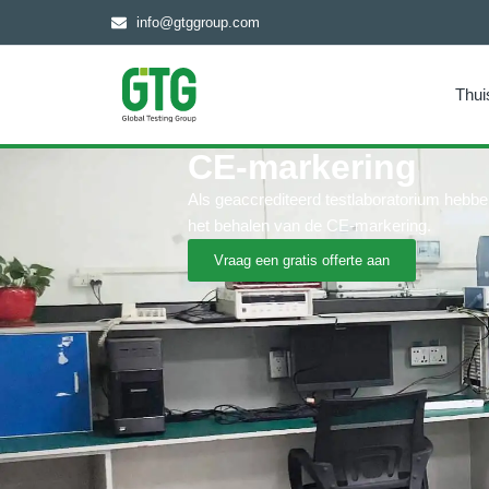
info@gtggroup.com
Thui
CE-markering
Als geaccrediteerd testlaboratorium hebbe
het behalen van de CE-markering.
Vraag een gratis offerte aan