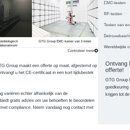
EMC-testen
RF-testen
Testen van ene
Betrouwbaarhe
tobiologisch
GTG Group EMC-kamer van 3 meter
GTG Group Veiligheid
tlaboratorium
voe
Wereldwijde ce
Controleer meer
Ontvang b
! GTG Group maakt een offerte op maat, afgestemd op
offerte!
vangt u het CE-certificaat in een kort tijdsbestek
GTG Group he
goedkeuring 
ng variëren echter afhankelijk van de
krijgen tot d
biedt gratis advies om uw behoeften te beoordelen
an met compliance. Neem vandaag nog contact met