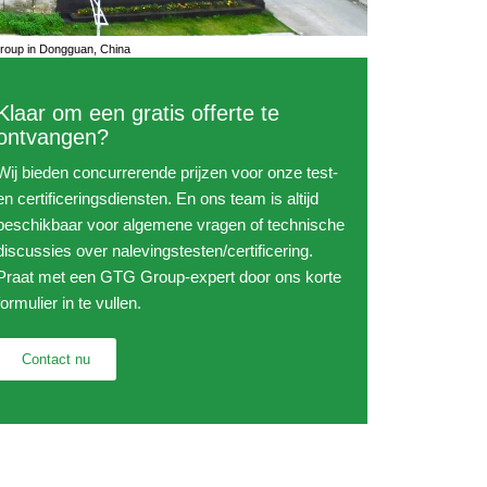
oup in Dongguan, China
Klaar om een ​​gratis offerte te
ontvangen?
Wij bieden concurrerende prijzen voor onze test-
en certificeringsdiensten. En ons team is altijd
beschikbaar voor algemene vragen of technische
discussies over nalevingstesten/certificering.
Praat met een GTG Group-expert door ons korte
formulier in te vullen.
Contact nu