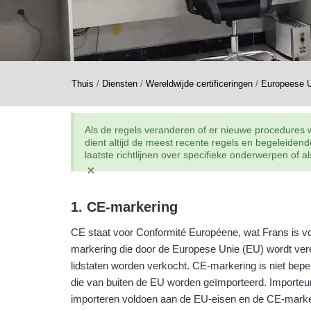
Thuis
/
Diensten
/
Wereldwijde certificeringen
/
Europeese 
Als de regels veranderen of er nieuwe procedures wo
dient altijd de meest recente regels en begeleide
laatste richtlijnen over specifieke onderwerpen of
×
1. CE-markering
CE staat voor Conformité Européene, wat Frans is voo
markering die door de Europese Unie (EU) wordt verei
lidstaten worden verkocht. CE-markering is niet beper
die van buiten de EU worden geïmporteerd. Importeur
importeren voldoen aan de EU-eisen en de CE-marke