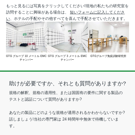
もっと見るには写真をクリックしてください!現地の私たちの研究室を
訪問することに興味がある場合は、
短いフォームに記入してくださ
い
、ホテルの手配やその他すべてを喜んで手配させていただきます。
GTG グループ 10 メートル EMC
GTG グループ 3 メートル EMC
GTGグループ免疫試験研究所
GT
チャンバー
チャンバー
助けが必要ですか、それとも質問がありますか?
規格の解釈、規格の適用性、または国固有の要件に関する製品の
テストと認証について質問がありますか?
あなたの製品にどのような規格が適用されるかわからないですか?
話しましょう!当社の専門家は 24 時間年中無休で待機していま
す。