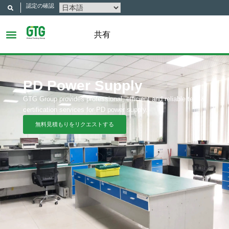
認定の確認
共有
PD Power Supply
GTG Group provides professional, efficient and reliable test &
certification services for PD power supply.
無料見積もりをリクエストする