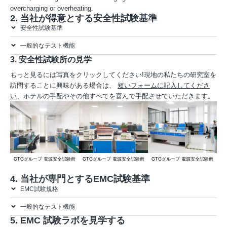
overcharging or overheating.
2. 当社が得意とする安全性試験基準
安全性試験基準
一般的なテスト機能
3. 安全性試験所の見学
もっと見るには写真をクリックしてください!現地の私たちの研究室を
訪問することに興味がある場合は、
短いフォームに記入してくださ
い
、ホテルの手配やその他すべてを喜んで手配させていただきます。
GTGグループ 電源安全試験所
GTGグループ 電源安全試験所
GTGグループ 電源安全試験所
G
4. 当社が専門とするEMC試験基準
EMC試験規格
一般的なテスト機能
5. EMC 試験ラボを見学する