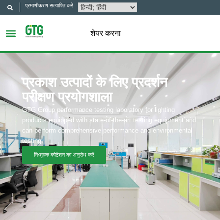
प्रमाणीकरण सत्यापित करें
शेयर करना
प्रकाश उत्पादों के लिए प्रदर्शन
परीक्षण प्रयोगशाला
GTG Group performance testing laboratory for lighting
products equipped with state-of-the-art testing equipment and
can perform comprehensive performance and environmental
testing.
निःशुल्क कोटेशन का अनुरोध करें