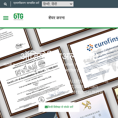
प्रमाणीकरण सत्यापित करें
शेयर करना
ऑडियोविजुअल (एवी)
जीटीजी ग्रुप चीन में सबसे सम्मानित और प्रतिष्ठित परीक्षण, निरीक्षण और प्रमाणन कंपनी में से
एक है। प्रमाणन निकाय जिनमें शामिल हैं: यूएल, आईटीएस (इंटरटेक), टीयूवी, यूरोफिन्स,
सीक्यूसी,
प्रत्यायन निकाय जिसमें शामिल हैं: CNAS(L6214,L13753,L18872,IB1376),
CMA(201819013768,202019014977,202319017087),
A2LA(6947.01), NVLAP(600177-0), IECEE(TL541,TL777)
किसी विशेषज्ञ से संपर्क करें