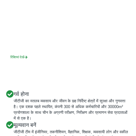
अपनी आदर्श भूमिका खोजें
यदि आप निष्पक्षता, ईमानदारी, अखंडता को महत्व देते हैं और एक बेहतर, सुरक्षित दुनिया का
निर्माण करना चाहते हैं, तो हम आपसे सुनना चाहते हैं।
रिक्तियां देखें
गर्व होना
जीटीजी का मतलब व्यवसाय और जीवन के छह निर्दिष्ट क्षेत्रों में सुरक्षा और गुणवत्ता
है। एक दशक पहले स्थापित, कंपनी 300 से अधिक कर्मचारियों और 30000m²
प्रयोगशाला के साथ चीन के अग्रणी परीक्षण, निरीक्षण और प्रमाणन सेवा प्रदाताओं
में से एक है।
मूल्यवान बनें
जीटीजी टीम में इंजीनियर, तकनीशियन, वैज्ञानिक, शिक्षक, व्यवसायी लोग और वकील