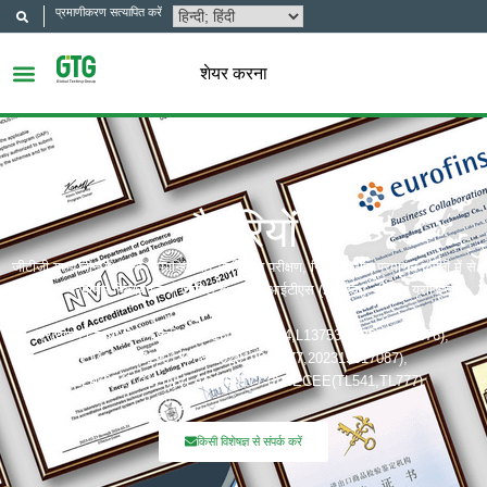
प्रमाणीकरण सत्यापित करें
शेयर करना
बैटरियों
जीटीजी ग्रुप चीन में सबसे सम्मानित और प्रतिष्ठित परीक्षण, निरीक्षण और प्रमाणन कंपनी में से
एक है। प्रमाणन निकाय जिनमें शामिल हैं: यूएल, आईटीएस (इंटरटेक), टीयूवी, यूरोफिन्स,
सीक्यूसी,
प्रत्यायन निकाय जिसमें शामिल हैं: CNAS(L6214,L13753,L18872,IB1376),
CMA(201819013768,202019014977,202319017087),
A2LA(6947.01), NVLAP(600177-0), IECEE(TL541,TL777)
किसी विशेषज्ञ से संपर्क करें