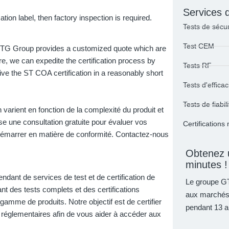
Services 
cation label, then factory inspection is required.
Tests de sécur
Test CEM
! GTG Group provides a customized quote which are
re, we can expedite the certification process by
Tests RF
ve the ST COA certification in a reasonably short
Tests d'effica
Tests de fiabili
on varient en fonction de la complexité du produit et
 une consultation gratuite pour évaluer vos
Certifications
 démarrer en matière de conformité. Contactez-nous
Obtenez u
minutes !
ant de services de test et de certification de
Le groupe GT
t des tests complets et des certifications
aux marchés 
amme de produits. Notre objectif est de certifier
pendant 13 a
 réglementaires afin de vous aider à accéder aux