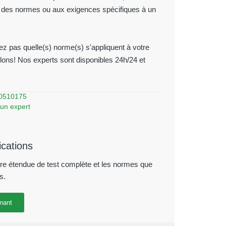
ité des normes ou aux exigences spécifiques à un
z pas quelle(s) norme(s) s'appliquent à votre
rlons! Nos experts sont disponibles 24h/24 et
0510175
un expert
ications
re étendue de test complète et les normes que
s.
 de sécurité du Groupe
Laboratoire d'essais de sécurité du Groupe
Laboratoire d'essa
nant
ntations électriques
GTG pour les alimentations électriques
GTG pour les ali