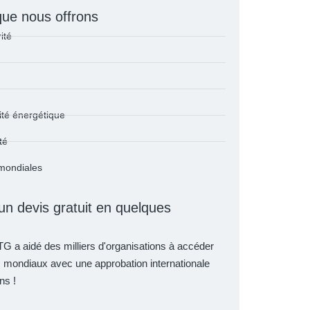
que nous offrons
ité
cité énergétique
té
 mondiales
n devis gratuit en quelques
G a aidé des milliers d'organisations à accéder
mondiaux avec une approbation internationale
ns !