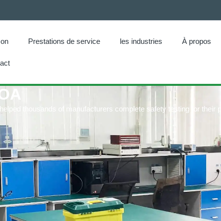
son
Prestations de service
les industries
À propos
act
COA
 helped thousands of manufacturers complete safety testing for their