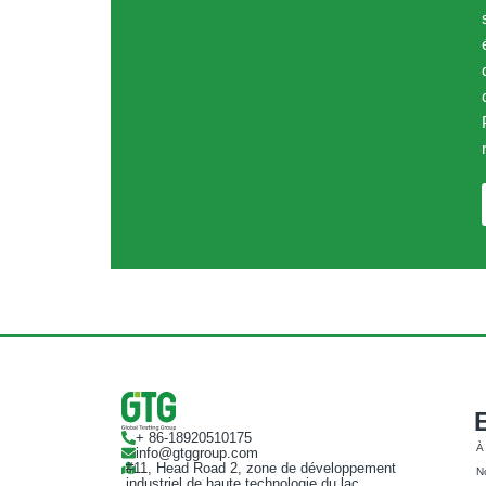
+ 86-18920510175
À
info@gtggroup.com
#11, Head Road 2, zone de développement
No
industriel de haute technologie du lac