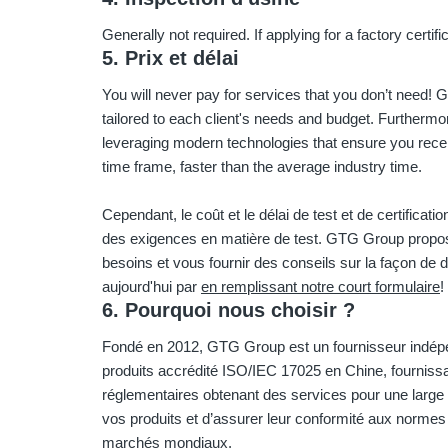
Generally not required. If applying for a factory certifi
5. Prix et délai
You will never pay for services that you don’t need
tailored to each client's needs and budget. Furthermo
leveraging modern technologies that ensure you recei
time frame, faster than the average industry time.
Cependant, le coût et le délai de test et de certificati
des exigences en matière de test. GTG Group propose
besoins et vous fournir des conseils sur la façon de
aujourd'hui par
en remplissant notre court formulaire
!
6. Pourquoi nous choisir ?
Fondé en 2012, GTG Group est un fournisseur indépend
produits accrédité ISO/IEC 17025 en Chine, fournissan
réglementaires obtenant des services pour une large g
vos produits et d’assurer leur conformité aux normes
marchés mondiaux.