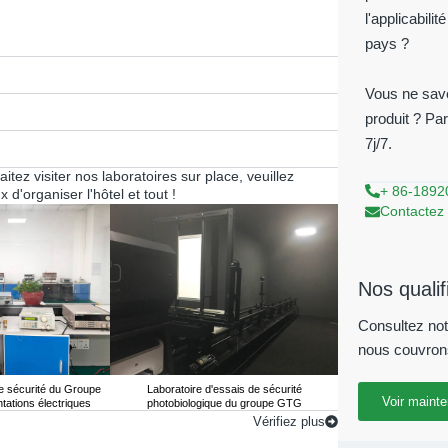
l'applicabil
pays ?
Vous ne save
produit ? Pa
7j/7.
itez visiter nos laboratoires sur place, veuillez
+ 86-1892
 d'organiser l'hôtel et tout !
Contactez 
Nos qualif
Consultez not
nous couvron
de sécurité du Groupe
Laboratoire d'essais de sécurité
Laboratoire d'essais
Voir mainte
tations électriques
photobiologique du groupe GTG
GTG pour les alime
Vérifiez plus