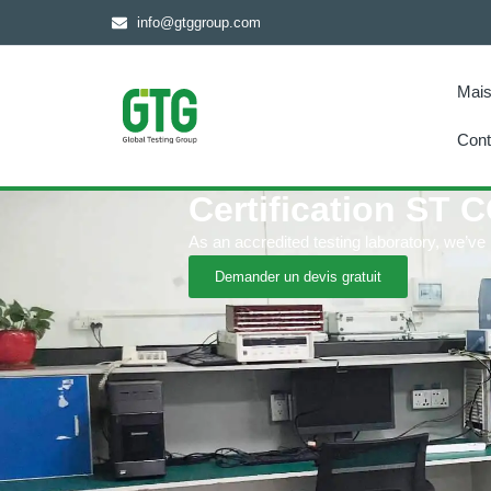
info@gtggroup.com
Mai
Cont
Certification ST 
As an accredited testing laboratory, we’ve
Demander un devis gratuit