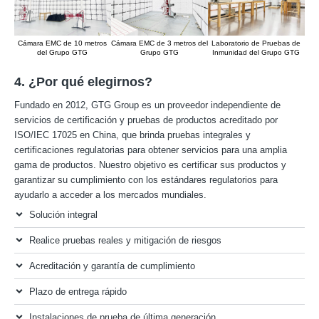
Cámara EMC de 10 metros
Cámara EMC de 3 metros del
Laboratorio de Pruebas de
del Grupo GTG
Grupo GTG
Inmunidad del Grupo GTG
emi
4. ¿Por qué elegirnos?
Fundado en 2012, GTG Group es un proveedor independiente de
servicios de certificación y pruebas de productos acreditado por
ISO/IEC 17025 en China, que brinda pruebas integrales y
certificaciones regulatorias para obtener servicios para una amplia
gama de productos. Nuestro objetivo es certificar sus productos y
garantizar su cumplimiento con los estándares regulatorios para
ayudarlo a acceder a los mercados mundiales.
Solución integral
Realice pruebas reales y mitigación de riesgos
Acreditación y garantía de cumplimiento
Plazo de entrega rápido
Instalaciones de prueba de última generación