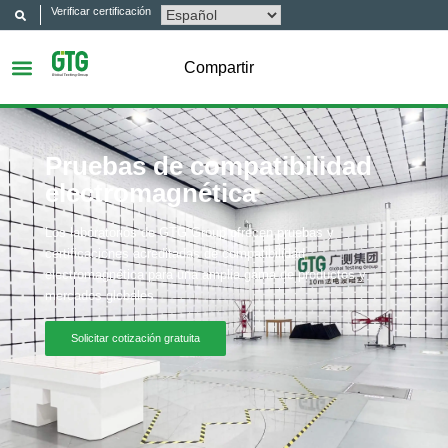
Verificar certificación
Compartir
Pruebas de compatibilidad
electromagnética
Los laboratorios de GTG Group ofrecen pruebas y
certificaciones acreditadas de compatibilidad
electromagnética para una amplia gama de productos y
mercados globales.
Solicitar cotización gratuita