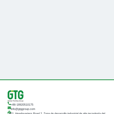
+86-18920510175
info@gtggroup.com
#11, Headquarters Road 2, Zona de desarrollo industrial de alta tecnología del