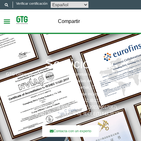
Verificar certificación
Compartir
Servicios
GTG Group se encuentra entre las empresas de pruebas, inspección y
certificación más respetadas y acreditadas de China. Organismos de
certificación que incluyen: UL, ITS(Intertek),TÜV, Eurofins, CQC,
Bobies de acreditación que incluyen:
CNAS(L6214,L13753,L18872,IB1376),
CMA(201819013768,202019014977,202319017087),
A2LA(6947.01), NVLAP(600177-0), IECEE(TL541,TL777)
Contacta con un experto