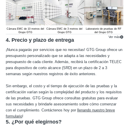
Cámara EMC de 10 metros del
Cámara EMC de 3 metros del
Laboratorio de pruebas de RF
Lab
Grupo GTG
Grupo GTG
del Grupo GTG
Ver más
4. Precio y plazo de entrega
¡Nunca pagarás por servicios que no necesitas! GTG Group ofrece un
presupuesto personalizado que se adapta a las necesidades y
presupuesto de cada cliente. Además, recibirá la certificación TELEC
para dispositivo de corto alcance (SRD) en un plazo de 2 a 3
semanas según nuestros registros de éxito anteriores.
Sin embargo, el costo y el tiempo de ejecución de las pruebas y la
certificación varían según la complejidad del producto y los requisitos
de las pruebas. GTG Group ofrece consultas gratuitas para evaluar
sus necesidades y brindarle asesoramiento sobre cómo comenzar
con el cumplimiento. Contáctenos hoy por
llenando nuestro breve
formulario
!
5. ¿Por qué elegirnos?