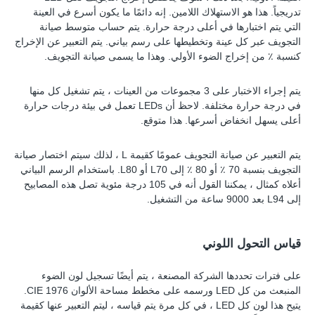
تدريجياً. هذا هو الاستهلاك اللامين. إنه دائمًا ما يكون أسرع في العينة
التي يتم اختبارها في أعلى درجة حرارة. يتم حساب متوسط ​​صيانة
التجويف عبر كل عينة وتخطيطها على رسم بياني. يتم التعبير عن الإخراج
كنسبة ٪ من إخراج الضوء الأولي. وهذا ما يسمى صيانة التجويف.
يتم إجراء الاختبار على 3 مجموعات من العينات ، يتم تشغيل كل منها
في درجة حرارة مختلفة. لاحظ أن LEDs تعمل في بيئة درجات حرارة
أعلى يسهل انخفاض أسرعها. هذا متوقع.
يتم التعبير عن صيانة التجويف عمومًا كقيمة L ، لذلك سيتم اختصار صيانة
التجويف بنسبة 70 ٪ أو 80 ٪ إلى L70 أو L80. باستخدام الرسم البياني
أعلاه كمثال ، يمكننا القول أنه في 105 درجة مئوية تصل هذه المصابيح
إلى L94 بعد 9000 ساعة من التشغيل.
قياس التحول اللوني
على فترات تحددها الشركة المصنعة ، يتم أيضًا تسجيل لون الضوء
المنبعث من كل LED ورسمه على مخطط مساحة الألوان CIE 1976.
يتيح هذا لون كل LED ، في كل مرة يتم قياسه ، ليتم التعبير عنها كقيمة