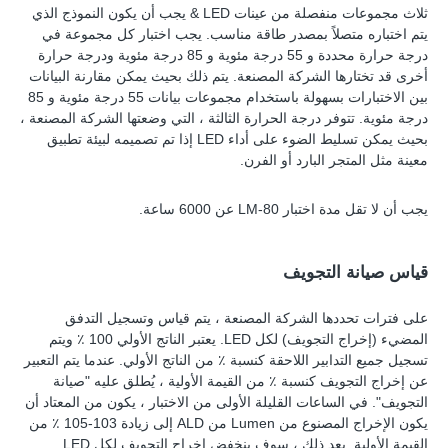
ثلاث مجموعات منفصلة من عينات LED & يجب أن يكون النموذج الذي
يتم اختباره متصلاً بمصدر طاقة مناسب. يجب اختبار كل مجموعة في
درجة حرارة محددة و 55 درجة مئوية و 85 درجة مئوية ودرجة حرارة
أخرى قد تختارها الشركة المصنعة. يتم ذلك بحيث يمكن مقارنة البيانات
بين الاختبارات بسهولة باستخدام مجموعات بيانات 55 درجة مئوية و 85
درجة مئوية. تتوفر درجة الحرارة الثالثة ، التي وضعتها الشركة المصنعة ،
بحيث يمكن تسليط الضوء على أداء LED إذا تم تصميمه لبيئة تطبيق
معينة مثل المتجر البارد أو الفرن.
يجب أن لا تقل مدة اختبار LM-80 عن 6000 ساعة.
قياس صيانة التجويف
على فترات تحددها الشركة المصنعة ، يتم قياس وتسجيل التدفق
المضيء (إخراج التجويف) لكل LED. يعتبر الناتج الأولي 100 ٪ ويتم
تسجيل جميع التدابير اللاحقة كنسبة ٪ من الناتج الأولي. عندما يتم التعبير
عن إخراج التجويف كنسبة ٪ من القيمة الأولية ، يُطلق عليه "صيانة
التجويف". في الساعات القليلة الأولى من الاختبار ، يكون من المعتاد أن
يكون الإخراج المصنوع من Lumen من ALD إلى زيادة 103-105 ٪ من
القيمة الأولية. بعد ذلك ، سوف ينخفض ​​إخراج التجويف لكل LED