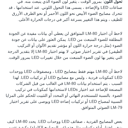
تحول اللون
: بمرور الوقت ، يتغير لون الضوء الذي ينبعث منه. في
صناعات LED والإضاءة ، يسمى هذا التحول اللوني. عند استخدامها ، قد
تتحرك مصابيح الضوء الأبيض نحو اللون الأحمر أو نحو الطرف الأزرق
للطيف ، ويتم هذا التغيير بسرعة أكبر في درجات الحرارة الأعلى.
لاحظ أن اختبار LM-80 المتوافق لن يعطي أي بيانات مفيدة عن الجودة
المطلقة للضوء المنبعث من LED. يمكن العثور على بيانات عن جودة
الضوء (مثل درجة حرارة اللون أو مؤشر تقديم الألوان أو التركيب
الطيفي) في تقرير اختبار ضوئي. لا يهتم اختبار LM-80 إلا بتقدير الدرجة
التي يتغير بها لون الضوء المنبعث من خلال تغييرات LED بمرور الوقت.
لاحظ أن LM-80 مهتم فقط بمصابيح LED ، ومصفوفات LED ووحدات
LED كمكونات فردية ، وليس مع مصابيح LED أو تركيبات LED. لهذا
السبب ، يتم استخدام بيانات LM-80 في الغالب من قبل الشركات
المصنعة للإضاءة عند اختيار LEDs لاستخدامها كمكونات في تركيب
الضوء. بالنسبة للمستخدم النهائي أو المحدد أو التثبيت للحكم على المزايا
النسبية لمصباح LED أو تركيبات إضاءة LED ويوصى على تقرير اختبار
LM-79 الضوئي المتوافق.
بعض المصابيح الفردية ، صفائف LED ووحدات LED. يحدد LM-80 كيف
ينبغي اختبار أداء مكونات مثل هذه (غير المصابيح الكاملة) وكيفية تقديم