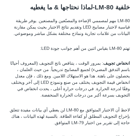
خلفية LM-80-لماذا نحتاجها & ما يغطيه
LM-80 مهم لمصممي الإضاءة والمصنّعين والمصنعين. يوفر طريقة
قياسية لاختبار مصابيح LED وتقديم نتائج الاختبار بحيث يمكن مقارنة
البيانات من علامات تجارية ونماذج مختلفة بشكل مباشر وموضوعي.
تهتم LM-80 بقياس اثنين من أهم جوانب جودة LED:
انخفاض تجويف
: بمرور الوقت ، يتناقص ناتج التجويف (المعروف أحيانًا
باسم التدفق المضيء) لجميع المصابيح تدريجياً. من حيث العلمان ،
يحصلون على باهتة. هذا هو الاستهلاك اللامين. ومع ذلك ، فإن معدل
انخفاض قيمة التجويف يختلف من صنع ونموذج LED إلى آخر ويختلف
وفقًا لدرجة الحرارة. في درجات حرارة أعلى ، يحدث انخفاض في
التجويف بسرعة أكبر من درجات الحرارة المنخفضة.
لاحظ أن الاختبار المتوافق مع LM-80 لن يعطي أي بيانات مفيدة تتعلق
بإخراج التجويف المطلق أو كفاءة الطاقة. بالنسبة لهذه البيانات ، هناك
حاجة إلى تقرير من اختبار LM-79 المتوافق.