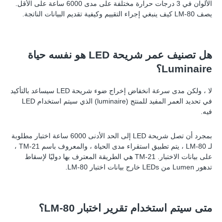
الألوان في 3 درجات حرارة مختلفة على مدى 6000 ساعة على الأقل.
يصف LM-80 كيف ينبغي إجراء التقييم وكيفية تقديم البيانات الناتجة.
هل تصنيف عمر شريحة LED هو نفسه حياة
Luminaire؟
لا ، ولكن مدى سرعة انخفاض إخراج ضوء شريحة LED سيساعد بالتأكيد
في تحديد العمر المفيد للمنتج (luminaire) الذي سيتم استخدام LED
فيه.
بمجرد أن تصل شريحة LED إلى الحد الأدنى 6000 ساعة اختبار مطلوبة
لـ LM-80 ، يتم تطبيق استقراء مدى الحياة ، والمعروف باسم TM-21 ،
على بيانات الاختبار. TM-21 هي الطريقة المعترف بها دوليًا لإسقاط
تدهور Lumen من LEDs خارج بيانات اختبار LM-80.
متى سيتم استخدام تقرير اختبار LM-80؟