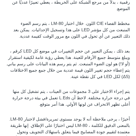
رقمية ، بدلاً من مرجع الشبكة على الخريطة ، يعطي تعبيرًا عدديًا عن
الموضع.
مخطط الفضاء CIE اللون. خلال اختبار LM-80 ، يتم رسم الضوء
المنبعث من كل مؤشر LED على هذا وتسجيل الإحداثيات. يمكن بعد
ذلك التعبير عن أي تحول في اللون مع مرور الوقت كقيمة عددية.
بعد ذلك ، يمكن التعبير عن حجم التغييرات في موضع كل LED كرقم ،
ويبلغ متوسط ​​جميع الأرقام للعينة. هذا يعطي رؤية عامة لكيفية استقرار
(أو لا!) هو لون الضوء المنبعث. ثم يتم رسم هذه البيانات على رسم بياني.
يتم إعطاء حجم تغيير اللون قيمة عددية من خلال جمع جميع الاختلافات
(ΔS) لكل LED في كل نقطة عينة.
يتم إجراء الاختبار على 3 مجموعات من العينات ، يتم تشغيل كل منها
في درجة حرارة مختلفة. لاحظ أن L.Eds تعمل في بيئة درجة حرارة
أعلى تظهر الانحراف عن لونها الأولي. هذا أمر متوقع.
أخيرًا ، يرجى ملاحظة أنه لا يوجد مستوى تمريرة/فشل لاختبار LM-80.
بالمعنى الدقيق للكلمة ، LM-80 ليس اختبارًا على الإطلاق. إنها طريقة
معتمدة لتقييم جودة المصابيح فيما يتعلق باستهلاك التجويف وتحول