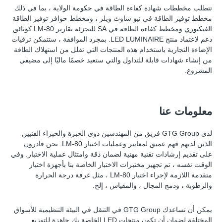
تتطلب مخططات شهادة كفاءة الطاقة في حكومة الولاية ، بما في ذلك
مخطط توفير الطاقة في نيو ساوث ويلز ، ومخطط حوافز توفير الطاقة
الفيكتوري ومخطط كفاءة الطاقة في SA للتجزئة تقارير LM-80 كوثائق
دعم لاعتماد منتج LED LUMINAIRE. بمجرد الموافقة ، ستتمكن ترقيات
الإضاءة التجارية باستخدام هذه المنتجات التي تقلل من استهلاك الطاقة
من إنشاء شهادات قابلة للتداول والتي ستعيد خصمًا ماليًا إلى مضيفي
المشروع.
معلومات عنا
لدى GTG Group فريق من المهندسين ذوي الخبرة والخبراء الفنيين
الذين لديهم فهم عميق لمعايير وعمليات اختبار LM-80. نحن قادرون
على تقديم إرشادات تقنية مهنية لضمان دقة وامتثال عملية الاختبار. وفي
الوقت نفسه ، تم تجهيز مختبرات الاختبار الخاصة بنا بأجهزة اختبار
متقدمة اللازمة لإجراء اختبار LM-80 ، مثل غرفة درجة الحرارة
والرطوبة ، ودمج المجال ، والمقياس ، إلخ.
يمكن أن تساعدك GTG Group في التنقل في البيئة التنظيمية للأسواق
المختلفة لضمان أن تكون منتجات LED الخاصة بك جاهزة للتوزيع