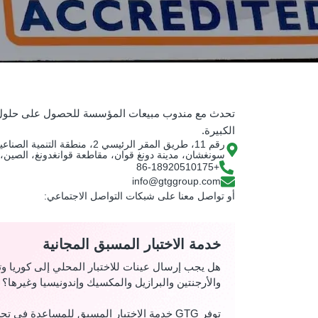
تحدث مع مندوب مبيعات المؤسسة للحصول على حلول
الكبيرة.
رقم 11، طريق المقر الرئيسي 2، منطقة 
سونغشان، مدينة دونغ قوان، مقاطعة قوانغدونغ، الصين، 523429
+86-18920510175
info@gtggroup.com
أو تواصل معنا على شبكات التواصل الاجتماعي:
خدمة الاختبار المسبق المجانية
هل يجب إرسال عينات للاختبار المحلي إلى كوريا وت
والأرجنتين والبرازيل والمكسيك وإندونيسيا وغيرها؟
توفر GTG خدمة الاختبار المسبق للمساعدة في 