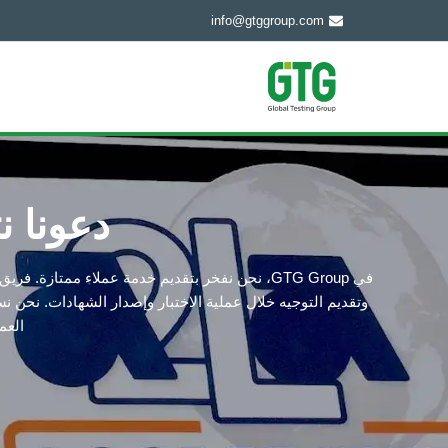
info@gtggroup.com
دعونا ن
في GTG Group، نحن نفخر بتقديم خدمة عملاء ممتازة. 
وتقديم التوجيه خلال عملية الاختبار وإصدار الشهادات. نحن
العمل