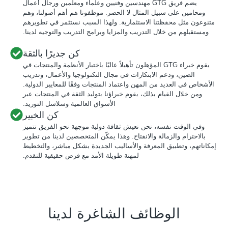
يضم فريق GTG مهندسين وفنيين وعلماء ومعلمين ورجال أعمال
ومحامين على سبيل المثال لا الحصر. موظفونا هم أهم أصولنا، وهم
متنوعون مثل محفظتنا الاستثمارية. ولهذا السبب نستثمر في تطويرهم
ومستقبلهم من خلال التدريب والمزايا وبرامج التدريب والتوجيه لدينا.
كن جديرًا بالثقة
يقوم خبراء GTG المؤهلون تأهيلاً عاليًا باختبار الأنظمة والمنتجات في
الصين، ودعم الابتكارات في مجال التكنولوجيا والأعمال، وتدريب
الأشخاص في العديد من المهن واعتماد المنتجات وفقًا للمعايير الدولية.
ومن خلال القيام بذلك، يقوم خبراؤنا بتوليد الثقة في المنتجات عبر
الأسواق العالمية وسلاسل التوريد.
كن الخبير
وفي الوقت نفسه، نحن نعيش ثقافة دولية موجهة نحو الفريق تتميز
بالاحترام والزمالة والانفتاح. وهذا يمكّن المتخصصين لدينا من تطوير
إمكاناتهم، وتطبيق المعرفة والأساليب الجديدة بشكل مباشر، والتخطيط
لمهنة طويلة الأمد مع فرص حقيقية للتقدم.
الوظائف الشاغرة لدينا