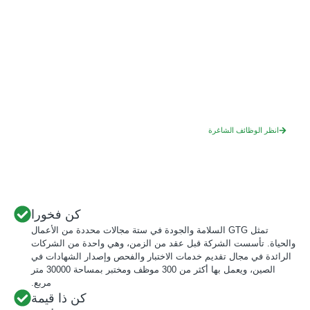
ابحث عن دورك المثالي
إذا كنت تقدر العدالة والصدق والنزاهة وترغب في بناء عالم أفضل وأكثر أمانًا،
فنحن نريد أن نسمع منك.
انظر الوظائف الشاغرة
كن فخورا
تمثل GTG السلامة والجودة في ستة مجالات محددة من الأعمال
والحياة. تأسست الشركة قبل عقد من الزمن، وهي واحدة من الشركات
الرائدة في مجال تقديم خدمات الاختبار والفحص وإصدار الشهادات في
الصين، ويعمل بها أكثر من 300 موظف ومختبر بمساحة 30000 متر
مربع.
كن ذا قيمة