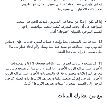
إيجابي وإيجابي عند الموافقة، على سبيل المثال، عن طريق
تحديد خانة الاختيار التي سنوفرها.
إذا لم تكن راضيًا عن نهجنا في التسويق، فلديك الحق في سحب
الموافقة في أي وقت. لمعرفة كيفية سحب موافقتك، راجع
القسم الموجود بالعنوان “حقوقك” أقل.
12. عند قيامك بالتسجيل معنا وإنشاء حساب لتلقي خدماتنا، فإن الأساس
القانوني لهذه المعالجة هو تنفيذ عقد بيننا وبينك و/أو اتخاذ خطوات، بناءً
على طلبك، لإبرام مثل هذا العقد.
13. قد نستخدم بياناتك لنعرض لك إعلانات GTG Group والمحتويات
الأخرى على مواقع الويب الأخرى. إذا كنت لا تريد منا أن نستخدم بياناتك
لنعرض لك إعلانات مجموعة GTG والمحتويات الأخرى على مواقع الويب
الأخرى، فيرجى إيقاف تشغيل ملفات تعريف الارتباط ذات الصلة (يُرجى
الرجوع إلى القسم المعنون “ملفات تعريف الارتباط” أقل).
مع من نشارك البيانات