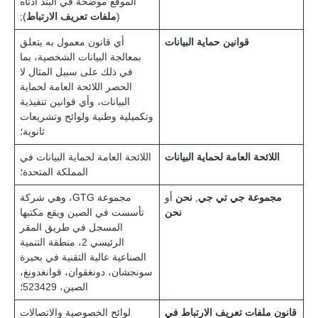
الموقع موضحة في البند أدناه
(
ملفات تعريف الارتباط
);
قوانين حماية البيانات
أي قانون معمول به يتعلق
بمعالجة البيانات الشخصية، بما
في ذلك على سبيل المثال لا
الحصر اللائحة العامة لحماية
البيانات، وأي قوانين تنفيذية
وتكميلية وطنية ولوائح وتشريعات
ثانوية؛
اللائحة العامة لحماية البيانات
اللائحة العامة لحماية البيانات في
المملكة المتحدة؛
مجموعة جي تي جي
,
نحن
أو
مجموعة GTG، وهي شركة
نحن
تأسست في الصين ويقع مكتبها
المسجل في طريق المقر
الرئيسي 2، منطقة التنمية
الصناعية عالية التقنية في بحيرة
سونجشان، دونغقوان، قوانغدونغ،
الصين، 523429؛
قانون ملفات تعريف الارتباط في
لوائح الخصوصية والاتصالات