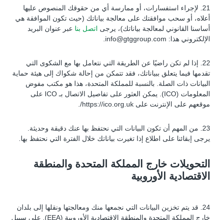
21. لإجراء استفسارات، أو ممارسة أي من حقوقك المنصوص عليها
أعلاه، أو سحب موافقتك على معالجة بياناتك (حيث تكون الموافقة هي
أساسنا القانوني لمعالجة بياناتك)، يرجى
اتصل بنا
عبر عنوان البريد
الإلكتروني هذا:
info@gtggroup.com
.
22. إذا لم تكن راضيًا عن الطريقة التي نتعامل بها مع الشكوى التي
تقدمها فيما يتعلق ببياناتك، فقد تتمكن من إحالة شكواك إلى هيئة حماية
البيانات ذات الصلة. بالنسبة للمملكة المتحدة، هذا هو مكتب مفوض
المعلومات (ICO). يمكن العثور على تفاصيل الاتصال بـ ICO على
موقعهم على الإنترنت على https://ico.org.uk/.
23. من المهم أن تكون البيانات التي نحتفظ بها عنك دقيقة وحديثة.
يرجى إبقائنا على اطلاع إذا تغيرت بياناتك خلال الفترة التي نحتفظ بها.
التحويلات خارج المملكة المتحدة والمنطقة
الاقتصادية الأوروبية
24. قد يتم تخزين البيانات التي نجمعها منك ومعالجتها ونقلها إلى بلدان
خارج المملكة المتحدة والمنطقة الاقتصادية الأوروبية (EEA). على سبيل