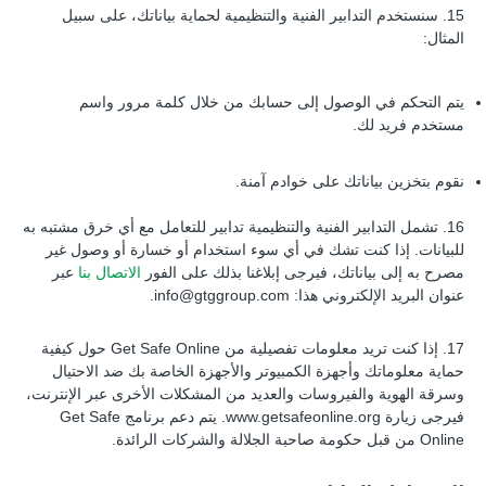
15. سنستخدم التدابير الفنية والتنظيمية لحماية بياناتك، على سبيل
المثال:
يتم التحكم في الوصول إلى حسابك من خلال كلمة مرور واسم
مستخدم فريد لك.
نقوم بتخزين بياناتك على خوادم آمنة.
16. تشمل التدابير الفنية والتنظيمية تدابير للتعامل مع أي خرق مشتبه به
للبيانات. إذا كنت تشك في أي سوء استخدام أو خسارة أو وصول غير
مصرح به إلى بياناتك، فيرجى إبلاغنا بذلك على الفور
الاتصال بنا
عبر
عنوان البريد الإلكتروني هذا:
info@gtggroup.com
.
17. إذا كنت تريد معلومات تفصيلية من Get Safe Online حول كيفية
حماية معلوماتك وأجهزة الكمبيوتر والأجهزة الخاصة بك ضد الاحتيال
وسرقة الهوية والفيروسات والعديد من المشكلات الأخرى عبر الإنترنت،
فيرجى زيارة www.getsafeonline.org. يتم دعم برنامج Get Safe
Online من قبل حكومة صاحبة الجلالة والشركات الرائدة.