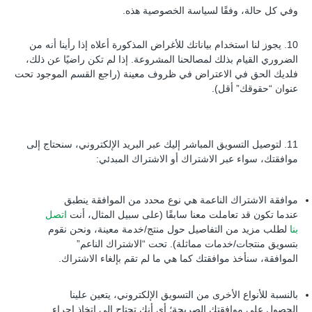
وفي كل حالة، وفقًا لسياسة الخصوصية هذه.
10. يجوز لنا استخدام بياناتك للأغراض المذكورة أعلاه إذا رأينا أنه من
الضروري القيام بذلك لمصالحنا المشروعة. إذا لم تكن راضيًا عن ذلك،
فلديك الحق في الاعتراض في ظروف معينة (راجع القسم الموجود تحت
عنوان “حقوقك” أقل).
11. لتوصيل التسويق المباشر إليك عبر البريد الإلكتروني، سنحتاج إلى
موافقتك، سواء عبر الاشتراك أو الاشتراك المبدئي:
موافقة الاشتراك الناعمة هي نوع محدد من الموافقة ينطبق
عندما تكون قد تعاملت معنا سابقًا (على سبيل المثال، أنت
اتصل
بنا
لطلب مزيد من التفاصيل حول منتج/خدمة معينة، ونحن نقوم
بتسويق منتجات/خدمات مماثلة). تحت “الاشتراك الناعم”
الموافقة، سنأخذ موافقتك كما هي ما لم تقم بإلغاء الاشتراك.
بالنسبة للأنواع الأخرى من التسويق الإلكتروني، يتعين علينا
الحصول على موافقتك الصريحة؛ أي أنك تحتاج إلى اتخاذ إجراء