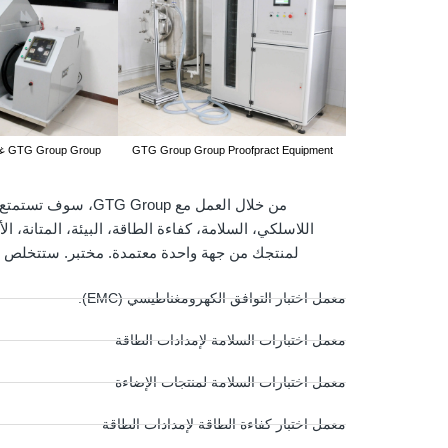
ختبار الغبار
GTG Group Group Proofpract Equipment
غرفة اختبار رذاذ الملح GTG Group Group
اللاسلكي، السلامة، كفاءة الطاقة، البيئة، المتانة، ا
لمنتجك من جهة واحدة معتمدة. مختبر. ستتخلص أي
معمل اختبار التوافق الكهرومغناطيسي (EMC).
معمل اختبارات السلامة لإمدادات الطاقة
معمل اختبارات السلامة لمنتجات الإضاءة
معمل اختبار كفاءة الطاقة لإمدادات الطاقة