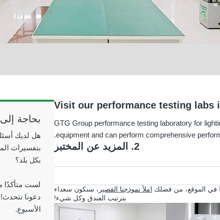
بحاجة إلى
GTG Group performance testing laboratory for lightin
equipment and can perform comprehensive performa
هل لديك أسئلة
2. المزيد عن المختبر
بتفسيرات المعا
بكل بلد؟
لست متأكدًا م
تنا في الموقع، من فضلك
املأ نموذجنا القصير
، سنكون سعداء
بترتيب الفندق وكل شيء!
الأسبوع.