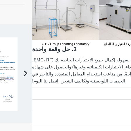
GTG Group Laborting Laboratory
3. حل وقفة واحدة
من خلال العمل مع GTG Group، سوف تستمتع بسهولة إكمال جميع الاختبارات الخاصة بك (EMC، RF،
لأداء، الاختبارات الكيميائية وغيرها) والحصول على شهادة
ضًا من متاعب استخدام المعامل المتعددة والتأخير في
الخدمات اللوجستية وتكاليف الشحن. اتصل بنا اليوم!