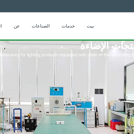
بيت
خدمات
الصناعات
عن
ا
نتجات الإضاءة
boratory for lighting products equipped with state-of-the-art testi