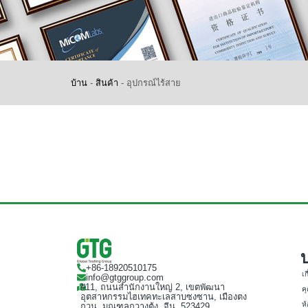
บ้าน
-
สินค้า
-
อุปกรณ์ไร้สาย
บ
+86-18920510175
เก
info@gtggroup.com
#11, ถนนสำนักงานใหญ่ 2, เขตพัฒนา
ค
อุตสาหกรรมไฮเทคทะเลสาบซงซาน, เมืองตง
ห
กวน, มณฑลกวางตุ้ง, จีน, 523429