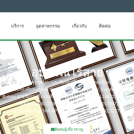
บริการ
อุตสาหกรรม
เกี่ยวกับ
ติดต่อ
อุปกรณ์ไร้สาย
ในบริษัททดสอบ ตรวจสอบ และรับรองที่ได้รับการยอมรับและมีชื่อเสียง
หน่วยรับรองที่ประกอบด้วย: UL, ITS(Intertek),TÜV, Eurofins, CQC,
Bobies การรับรองซึ่งรวมถึง: CNAS(L6214,L13753,L18872,IB1376),
CMA(201819013768,202019014977,202319017087)
A2LA(6947.01), NVLAP(600177-0), IECEE(TL541,TL777)
ติดต่อผู้เชี่ยวชาญ