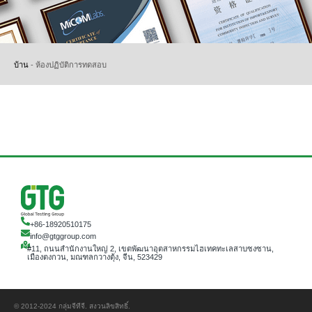
บ้าน
-
ห้องปฏิบัติการทดสอบ
+86-18920510175
info@gtggroup.com
#11, ถนนสำนักงานใหญ่ 2, เขตพัฒนาอุตสาหกรรมไฮเทคทะเลสาบซงซาน,
เมืองตงกวน, มณฑลกวางตุ้ง, จีน, 523429
© 2012-2024 กลุ่มจีทีจี. สงวนลิขสิทธิ์.