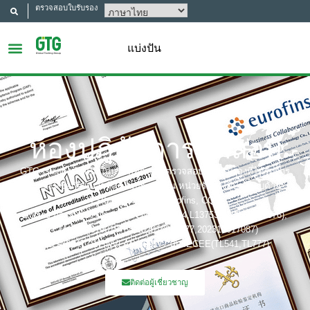
ตรวจสอบใบรับรอง
แบ่งปัน
ห้องปฏิบัติการทดสอบ
GTG Group เป็นหนึ่งในบริษัททดสอบ ตรวจสอบ และรับรองที่ได้รับการ
ยอมรับและมีชื่อเสียงมากที่สุดในประเทศจีน หน่วยรับรองที่ประกอบด้วย: UL,
ITS(Intertek),TÜV, Eurofins, CQC,
Bobies การรับรองซึ่งรวมถึง: CNAS(L6214,L13753,L18872,IB1376),
CMA(201819013768,202019014977,202319017087)
A2LA(6947.01), NVLAP(600177-0), IECEE(TL541,TL777)
ติดต่อผู้เชี่ยวชาญ