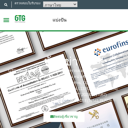
ตรวจสอบใบรับรอง
แบ่งปัน
ห้องข่าว
GTG Group เป็นหนึ่งในบริษัททดสอบ ตรวจสอบ และรับรองที่ได้รับการ
ยอมรับและมีชื่อเสียงมากที่สุดในประเทศจีน หน่วยรับรองที่ประกอบด้วย: UL,
ITS(Intertek),TÜV, Eurofins, CQC,
Bobies การรับรองซึ่งรวมถึง: CNAS(L6214,L13753,L18872,IB1376),
CMA(201819013768,202019014977,202319017087)
A2LA(6947.01), NVLAP(600177-0), IECEE(TL541,TL777)
ติดต่อผู้เชี่ยวชาญ