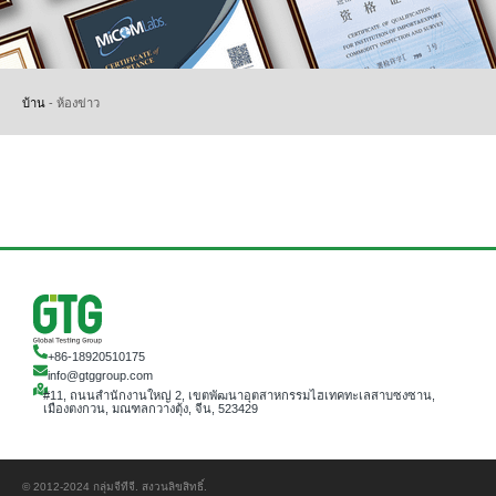
บ้าน
-
ห้องข่าว
+86-18920510175
info@gtggroup.com
#11, ถนนสำนักงานใหญ่ 2, เขตพัฒนาอุตสาหกรรมไฮเทคทะเลสาบซงซาน,
เมืองตงกวน, มณฑลกวางตุ้ง, จีน, 523429
© 2012-2024 กลุ่มจีทีจี. สงวนลิขสิทธิ์.