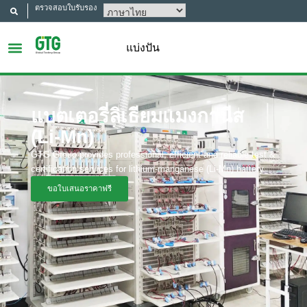
ตรวจสอบใบรับรอง
แบ่งปัน
แบตเตอรี่ลิเธียมแมงกานีส
(Li-Mn)
GTG Group provides professional, efficient and reliable test &
certification services for lithium-manganese (Li-Mn) battery.
ขอใบเสนอราคาฟรี