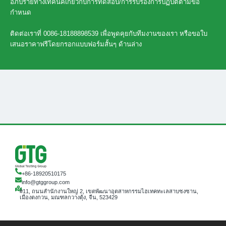
อภิปรายทางเทคนิคเกี่ยวกับการทดสอบ/การรับรองการปฏิบัติตามข้อ
กำหนด
ติดต่อเราที่ 0086-18188898539 เพื่อพูดคุยกับทีมงานของเรา หรือขอใบ
เสนอราคาฟรีโดยกรอกแบบฟอร์มสั้นๆ ด้านล่าง
+86-18920510175
info@gtggroup.com
#11, ถนนสำนักงานใหญ่ 2, เขตพัฒนาอุตสาหกรรมไฮเทคทะเลสาบซงซาน,
เมืองตงกวน, มณฑลกวางตุ้ง, จีน, 523429