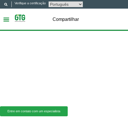
Verifique a certificação
Compartilhar
Teste Real
O Grupo GTG atribui grande importância aos testes autênticos e temos
aperfeiçoado nossos equipamentos de teste há mais de 12 anos. Esse
desempenho notável nos permitiu transformar o Grupo GTG de uma única
instalação de testes independente em uma das maiores redes comerciais de
laboratórios de testes na China.
Entre em contato com um especialista