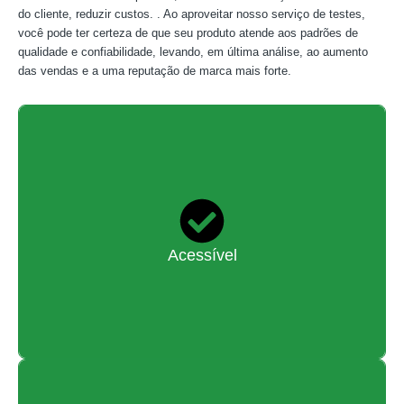
do cliente, reduzir custos. . Ao aproveitar nosso serviço de testes,
você pode ter certeza de que seu produto atende aos padrões de
qualidade e confiabilidade, levando, em última análise, ao aumento
das vendas e a uma reputação de marca mais forte.
As taxas são estruturadas para cobrir o custo de obtenção da
certificação disponível globalmente reconhecida, ao mesmo
tempo que mantêm as despesas acessíveis aos nossos
Acessível
clientes.