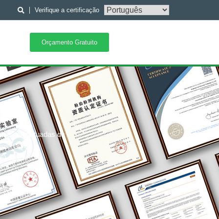
Verifique a certificação
Orçamento Gratuito
as e conceituadas da
fins, CQC,
76), CMA