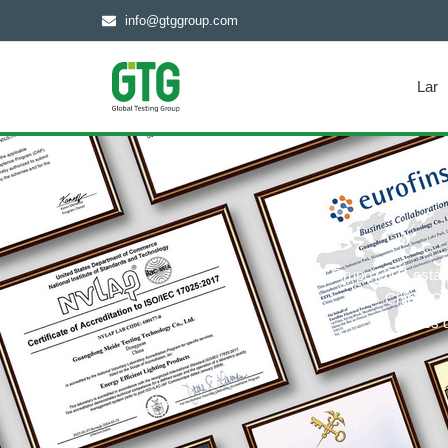
info@gtggroup.com
Lar
O Grupo GTG está en
China. Or
Bobies 