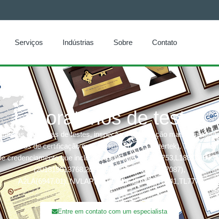
Serviços
Indústrias
Sobre
Contato
Laboratórios de testes
tre as empresas de testes, inspeção e certificação mais respeitad
ganismos de certificação que incluem: UL, ITS (Intertek), TÜV, Euro
de credenciamento que incluem: CNAS (L6214,L13753,L18872,IB13
(201819013768,202019014977,202319017087),
A2LA(6947.01), NVLAP(600177-0), IECEE(TL541,TL777)
Entre em contato com um especialista