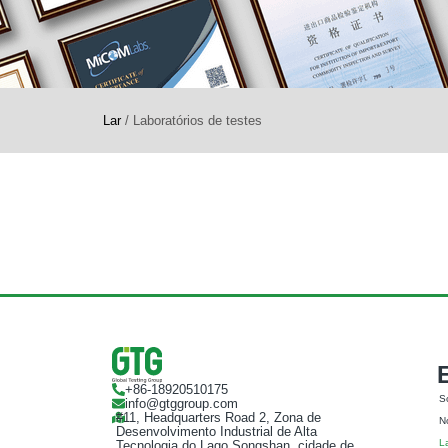
Lar
/
Laboratórios de testes
+86-18920510175
S
info@gtggroup.com
#11, Headquarters Road 2, Zona de
N
Desenvolvimento Industrial de Alta
L
Tecnologia do Lago Songshan, cidade de