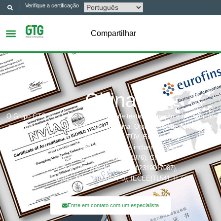
Verifique a certificação
Compartilhar
China
O Grupo GTG está entre as empresas de testes, inspeção e certificação
mais respeitadas e conceituadas da China. Organismos de certificação
que incluem: UL, ITS (Intertek), TÜV, Eurofins, CQC,
Bobies de credenciamento que incluem: CNAS
(L6214,L13753,L18872,IB1376), CMA
(201819013768,202019014977,202319017087),
A2LA(6947.01), NVLAP(600177-0), IECEE(TL541,TL777)
Entre em contato com um especialista