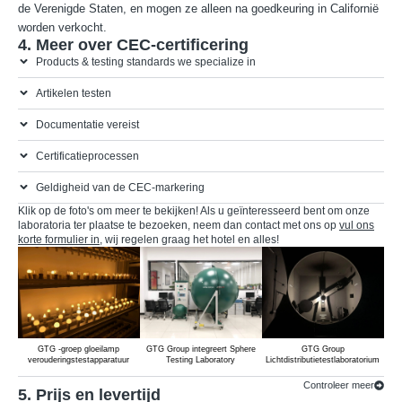
de Verenigde Staten, en mogen ze alleen na goedkeuring in Californië
worden verkocht.
4. Meer over CEC-certificering
Products & testing standards we specialize in
Artikelen testen
Documentatie vereist
Certificatieprocessen
Geldigheid van de CEC-markering
Klik op de foto's om meer te bekijken! Als u geïnteresseerd bent om onze
laboratoria ter plaatse te bezoeken, neem dan contact met ons op
vul ons
korte formulier in
, wij regelen graag het hotel en alles!
GTG -groep gloeilamp
GTG Group integreert Sphere
GTG Group
GTG
verouderingstestapparatuur
Testing Laboratory
Lichtdistributietestlaboratorium
Controleer meer
5. Prijs en levertijd