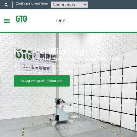
Certificering verifiëren
Deel
KCC-certificering
As an accredited testing laboratory, we’ve helped thousands
of manufacturers complete EMC & EMI testing for their
products and achieve KCC certification.
Vraag een gratis offerte aan