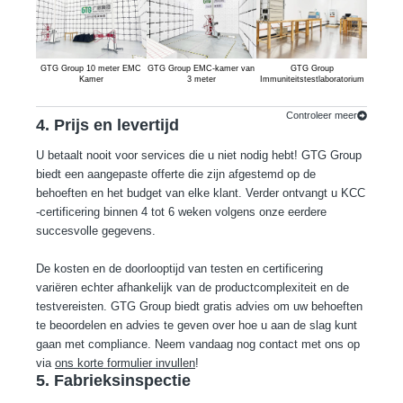
GTG Group 10 meter EMC
GTG Group EMC-kamer van
GTG Group
GTG G
Kamer
3 meter
Immuniteitstestlaboratorium
emissi
Controleer meer
4. Prijs en levertijd
U betaalt nooit voor services die u niet nodig hebt! GTG Group
biedt een aangepaste offerte die zijn afgestemd op de
behoeften en het budget van elke klant. Verder ontvangt u KCC
-certificering binnen 4 tot 6 weken volgens onze eerdere
succesvolle gegevens.
De kosten en de doorlooptijd van testen en certificering
variëren echter afhankelijk van de productcomplexiteit en de
testvereisten. GTG Group biedt gratis advies om uw behoeften
te beoordelen en advies te geven over hoe u aan de slag kunt
gaan met compliance. Neem vandaag nog contact met ons op
via
ons korte formulier invullen
!
5. Fabrieksinspectie