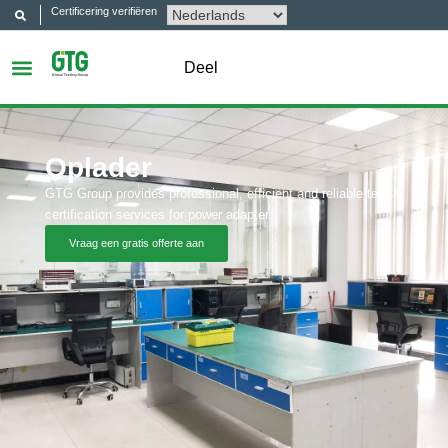
Certificering verifiëren
Deel
Oplader
GTG Group provides professional, efficient and reliable test &
certification services for power adapter.
Vraag een gratis offerte aan