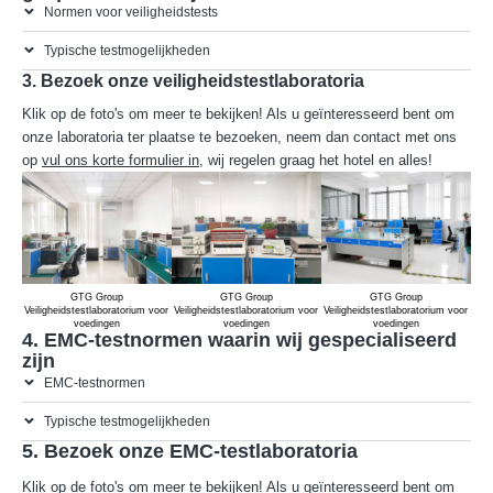
Normen voor veiligheidstests
Typische testmogelijkheden
3. Bezoek onze veiligheidstestlaboratoria
Klik op de foto's om meer te bekijken! Als u geïnteresseerd bent om
onze laboratoria ter plaatse te bezoeken, neem dan contact met ons
op
vul ons korte formulier in
, wij regelen graag het hotel en alles!
GTG Group
GTG Group
GTG Group
Veiligheidstestlaboratorium voor
Veiligheidstestlaboratorium voor
Veiligheidstestlaboratorium voor
Veil
voedingen
voedingen
voedingen
4. EMC-testnormen waarin wij gespecialiseerd
zijn
EMC-testnormen
Typische testmogelijkheden
5. Bezoek onze EMC-testlaboratoria
Klik op de foto's om meer te bekijken! Als u geïnteresseerd bent om