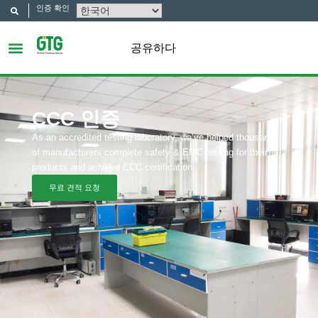
인증 확인
공유하다
CCC 인증
As an accredited testing laboratory, we’ve helped thousands
of manufacturers complete safety & EMC testing for their
products and achieve CCC certification.
무료 견적 요청