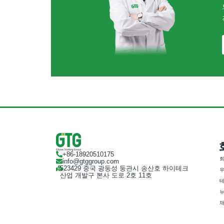
+86-18920510175
회
info@gtggroup.com
523429 중국 광둥성 둥관시 송산호 하이테크
우
산업 개발구 본사 도로 2호 11호
테
뉴