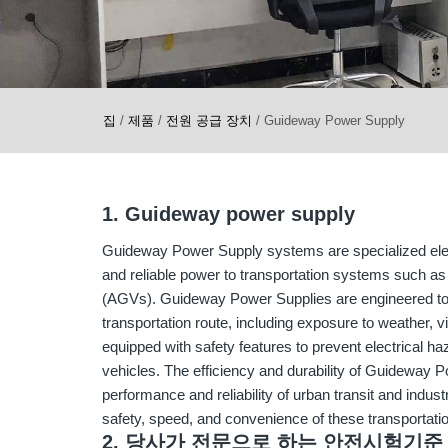
집
/
제품
/
전원 공급 장치
/
Guideway Power Supply
1. Guideway power supply
Guideway Power Supply systems are specialized elect
and reliable power to transportation systems such a
(AGVs). Guideway Power Supplies are engineered to w
transportation route, including exposure to weather, 
equipped with safety features to prevent electrical h
vehicles. The efficiency and durability of Guideway P
performance and reliability of urban transit and industr
safety, speed, and convenience of these transportat
2. 당사가 전문으로 하는 안전시험기준