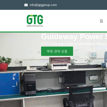
info@gtggroup.com
집
Guideway Power 
GTG Group provides professional, efficient 
무료 견적 요청