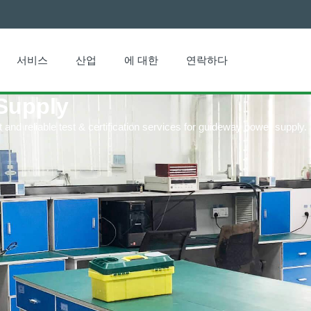
서비스
산업
에 대한
연락하다
Supply
and reliable test & certification services for guideway power supply.