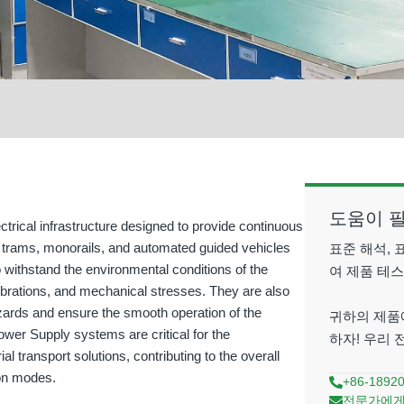
도움이 
rical infrastructure designed to provide continuous
s trams, monorails, and automated guided vehicles
표준 해석, 
ithstand the environmental conditions of the
여 제품 테
vibrations, and mechanical stresses. They are also
azards and ensure the smooth operation of the
귀하의 제품
ower Supply systems are critical for the
하자! 우리
ial transport solutions, contributing to the overall
ion modes.
+86-1892
전문가에게