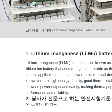
집
/
제품
/
배터리
/
Lithium-manganese (Li-Mn) Battery
1. Lithium-manganese (Li-Mn) batte
Lithium-manganese (Li-Mn) batteries, also known as l
lithium-ion battery that uses manganese dioxide as 
used in applications such as power tools, medical dev
known for their high energy density, good thermal stabi
between power output and safety, making them a popul
performance and reliability.
2. 당사가 전문으로 하는 안전시험기준
소비자 배터리용