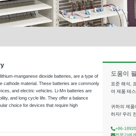
ry
도움이 
ithium-manganese dioxide batteries, are a type of
the cathode material. These batteries are commonly
표준 해석, 
ices, and electric vehicles. Li-Mn batteries are
여 제품 테
lity, and long cycle life. They offer a balance
ar choice for devices that require high
귀하의 제품
하자! 우리
+86-1892
전문가에게