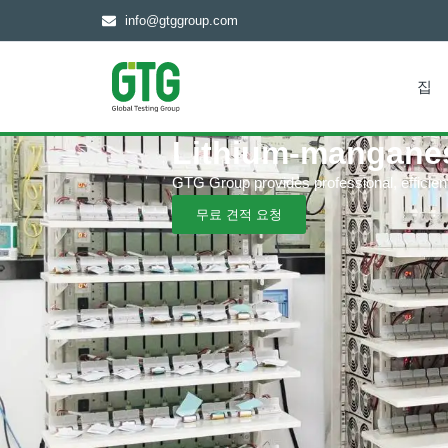
info@gtggroup.com
집
Lithium-manganes
GTG Group provides professional, efficient 
무료 견적 요청