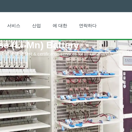
서비스
산업
에 대한
연락하다
e (Li-Mn) Battery
and reliable test & certification services for lithium-manganese (Li-M