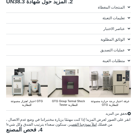
2. المزيد حول شهادة UN38.3
المنتجات المغطاة
تعليمات التعبئة
عناصر الاختبار
الوثائق المطلوبة
عمليات التصديق
متطلبات العينة
اختبار اهتزاز مجموعة GTG
GT
غرفة اختبار درجة حرارة مجموعة
GTG Group Termal Shock
للبطارية
Ty
GTG للبطارية
Tester للبطارية
تحقق من المزيد
انقر على الصور لعرض المزيد! إذا كنت مهتمًا بزيارة مختبراتنا في وضع عدم الاتصال ،
من فضلك
املأ نموذجنا القصير
، سنكون سعداء بترتيب الفندق وكل شيء!
4. فحص المصنع