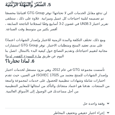
فحص المصنع غير مطلوب.
5. السعر والمهلة الزمنية
لن تدفع مقابل الخدمات التي لا تحتاجها! توفر GTG Group اقتباسًا مخصصًا
تم تصميمه لتلبية احتياجات كل عميل وميزانية. علاوة على ذلك ، ستتلقى
تقرير اختبار UN38.3 في غضون 2-3 أسابيع وفقًا لسجلاتنا الناجحة السابقة ،
أقصر بكثير من متوسط ​​وقت الصناعة.
ومع ذلك، تختلف التكلفة والمدة الزمنية للاختبار وإصدار الشهادات اعتمادًا
على مدى تعقيد المنتج ومتطلبات الاختبار. توفر GTG Group استشارات
مجانية لتقييم احتياجاتك وتقديم النصائح حول كيفية البدء بالامتثال. اتصل بنا
اليوم عن طريق
ملء النموذج القصير لدينا
!
6. لماذا تختارنا؟
تأسست مجموعة GTG في عام 2012، وهي مزود مستقل لخدمات اختبار
وإصدار الشهادات للمنتج معتمد من ISO/IEC 17025 في الصين، حيث تقدم
اختبارات شاملة وشهادات تنظيمية للحصول على خدمات لمجموعة واسعة
من المنتجات. هدفنا هو اعتماد منتجاتك والتأكد من امتثالها للمعايير التنظيمية
من أجل مساعدتك في الوصول إلى الأسواق العالمية.
وقفة واحدة حل
إجراء اختبار حقيقي وتخفيف المخاطر