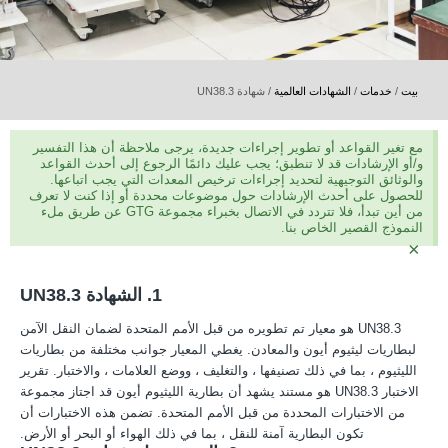
بيت
/
خدمات
/
الشهادات العالمية
/
شهادة UN38.3
مع تغير القواعد أو تطوير إجراءات جديدة، يرجى ملاحظة أن هذا التفسير
و/أو الإرشادات قد لا تنطبق؛ يجب عليك دائمًا الرجوع إلى أحدث القواعد
والوثائق التوجيهية لتحديد إجراءات ترخيص المعدات التي يجب اتباعها.
للحصول على أحدث الإرشادات حول موضوعات محددة أو إذا كنت لا تعرف
من أين تبدأ، فلا تتردد في الاتصال بخبراء مجموعة GTG عن طريق ملء
النموذج القصير الخاص بنا.
×
1. الشهادة UN38.3
UN38.3 هو معيار تم تطويره من قبل الأمم المتحدة لضمان النقل الآمن
لبطاريات ليثيوم أيون والمعادن. يغطي المعيار جوانب مختلفة من بطاريات
الليثيوم ، بما في ذلك تصنيفها ، والتغليف ، ووضع العلامات ، والاختبار. تقرير
الاختبار UN38.3 هو مستند يشهد أن بطارية الليثيوم أيون قد اجتاز مجموعة
من الاختبارات المحددة من قبل الأمم المتحدة. تضمن هذه الاختبارات أن
تكون البطارية آمنة للنقل ، بما في ذلك الهواء أو البحر أو الأرض.